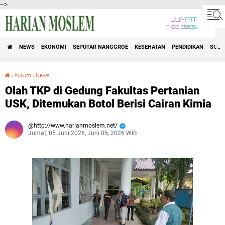
-->
JUM'AT
7 08 2026
NEWS
EKONOMI
SEPUTAR NANGGROE
KESEHATAN
PENDIDIKAN
SOSI
›
hukum
›
News
Olah TKP di Gedung Fakultas Pertanian USK, Ditemukan Botol Berisi Cairan Kimia
Olah TKP di Gedung Fakultas Pertanian
USK, Ditemukan Botol Berisi Cairan Kimia
http://www.harianmoslem.net/
Jumat, 05 Juni 2026, Juni 05, 2026 WIB