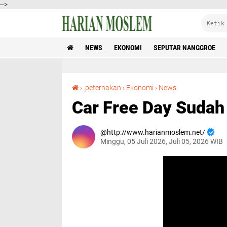
-->
NEWS
EKONOMI
SEPUTAR NANGGROE
Car Free Day Sudah Mulai Sebelum Subuh
›
.peternakan
›
Ekonomi
›
News
Car Free Day Sudah
http://www.harianmoslem.net/
Minggu, 05 Juli 2026, Juli 05, 2026 WIB