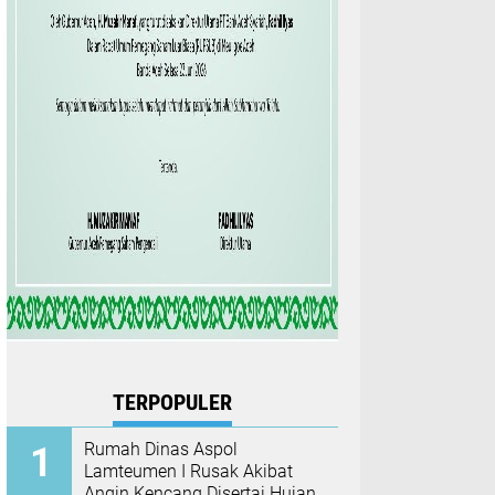
TERPOPULER
Rumah Dinas Aspol
Lamteumen I Rusak Akibat
Angin Kencang Disertai Hujan,