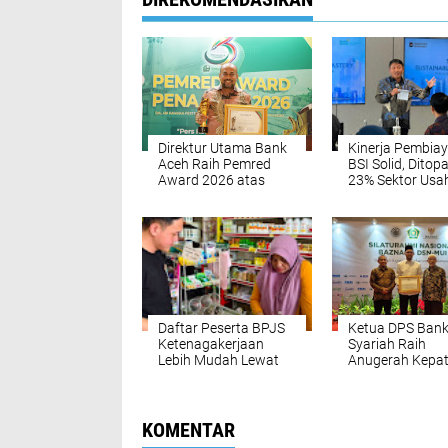
Direktur Utama Bank
Kinerja Pembia
Aceh Raih Pemred
BSI Solid, Ditop
Award 2026 atas
23% Sektor Usa
Komitmen
Berkelanjutan
Keterbukaan
Informasi
Daftar Peserta BPJS
Ketua DPS Bank
Ketenagakerjaan
Syariah Raih
Lebih Mudah Lewat
Anugerah Kepa
BSI Agen
Zakat Berdampa
BAZNAS dan DS
MUI
KOMENTAR