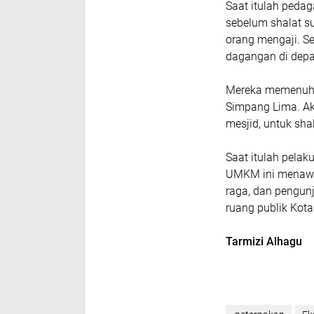
Saat itulah peda
sebelum shalat s
orang mengaji. S
dagangan di depan
Mereka memenuhi
Simpang Lima. Akt
mesjid, untuk sha
Saat itulah pela
UMKM ini menawar
raga, dan pengun
ruang publik Kot
Tarmizi Alhagu