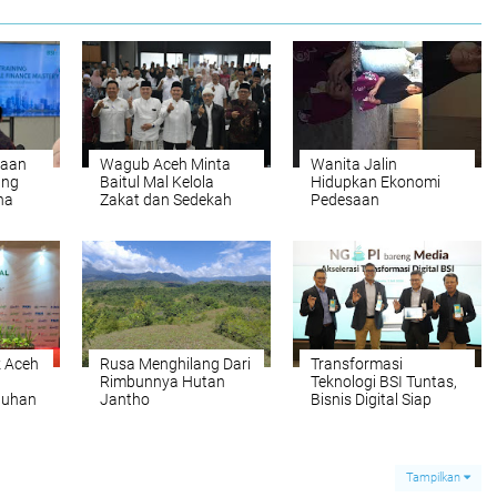
yaan
Wagub Aceh Minta
Wanita Jalin
ang
Baitul Mal Kelola
Hidupkan Ekonomi
ha
Zakat dan Sedekah
Pedesaan
Secara Transparan
agar Dipercaya
Masyarakat
 Aceh
Rusa Menghilang Dari
Transformasi
Rimbunnya Hutan
Teknologi BSI Tuntas,
tuhan
Jantho
Bisnis Digital Siap
k dari
Melaju Lebih Cepat
N-
Tampilkan