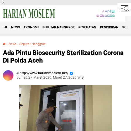
-->
KAMIS
6 08 2026
NEWS
EKONOMI
SEPUTAR NANGGROE
KESEHATAN
PENDIDIKAN
SOSI
›
News
›
Seputar Nanggroe
Ada Pintu Biosecurity Sterilization Corona Di Polda Aceh
Ada Pintu Biosecurity Sterilization Corona
Di Polda Aceh
http://www.harianmoslem.net/
Jumat, 27 Maret 2020, Maret 27, 2020 WIB