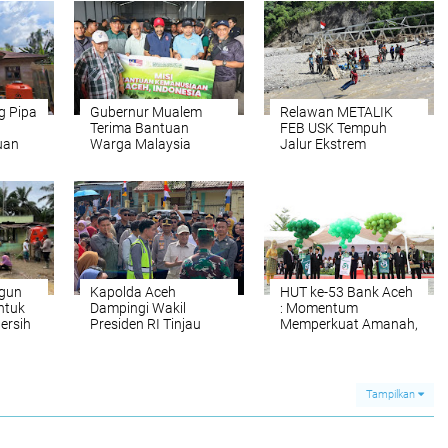
 Pipa
Gubernur Mualem
Relawan METALIK
Terima Bantuan
FEB USK Tempuh
uan
Warga Malaysia
Jalur Ekstrem
ih
untuk Korban Banjir
Beutong Ateuh–
dan Longsor
Takengon
ngun
Kapolda Aceh
HUT ke-53 Bank Aceh
ntuk
Dampingi Wakil
: Momentum
ersih
Presiden RI Tinjau
Memperkuat Amanah,
g
Rehabilitasi dan
Menumbuhkan
Rekonstruksi
Keberkahan Bagi
Pascabencana di
Aceh
Desa Kendawi Gayo
Tampilkan
Lues