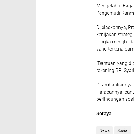
Mengetahui Bagai
Pengemudi Ranm
Dijelaskannya, P
kebijakan strate
rangka menghada
yang terkena dam
“Bantuan yang dib
rekening BRI Syari
Ditambahkannya, 
Harapannya, bant
perlindungan sos
Soraya
News
Sosial