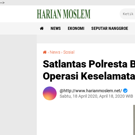
-->
NEWS
EKONOMI
SEPUTAR NANGGROE
Satlantas Polresta Banda Aceh Gelar Pelatihan Operasi Keselamatan 2020
›
News
›
Sosial
Satlantas Polresta 
Operasi Keselamat
http://www.harianmoslem.net/
Sabtu, 18 April 2020, April 18, 2020 WIB