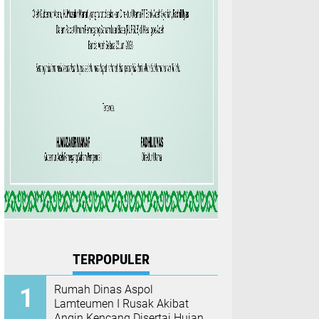
TERPOPULER
Rumah Dinas Aspol
Lamteumen I Rusak Akibat
Angin Kencang Disertai Hujan,