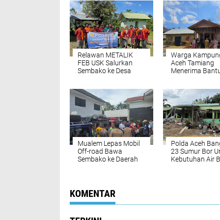
Relawan METALIK
Warga Kampung
FEB USK Salurkan
Aceh Tamiang
Sembako ke Desa
Menerima Bant
Lhok Sandeng Pidie
Tandon Air Bers
Jaya, Hanya 4 Rumah
Tersisa
Mualem Lepas Mobil
Polda Aceh Ba
Off-road Bawa
23 Sumur Bor U
Sembako ke Daerah
Kebutuhan Air B
Terisolasi di Gayo
di Aceh Tamian
Lues
KOMENTAR