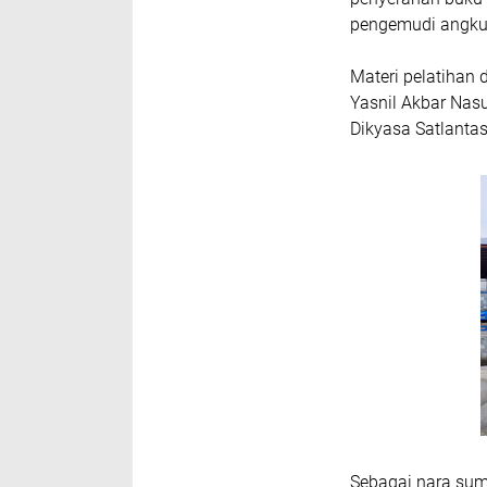
pengemudi angku
Materi pelatihan
Yasnil Akbar Nasu
Dikyasa Satlanta
Sebagai nara sum