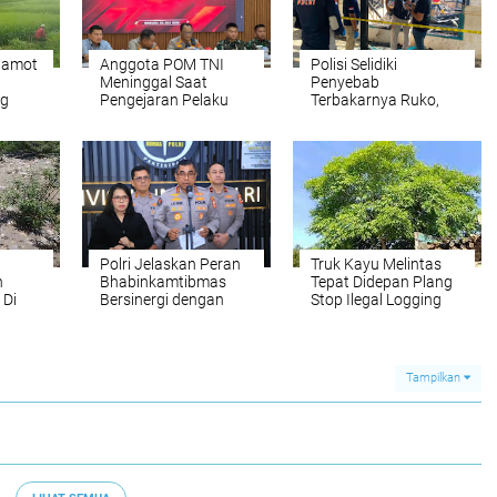
tamot
Anggota POM TNI
Polisi Selidiki
Meninggal Saat
Penyebab
ng
Pengejaran Pelaku
Terbakarnya Ruko,
Tindak Pidana
Rumah dan Warkop di
Narkotika di Bireuen
Lamteumen Timur
Polri Jelaskan Peran
Truk Kayu Melintas
n
Bhabinkamtibmas
Tepat Didepan Plang
 Di
Bersinergi dengan
Stop Ilegal Logging
Ditjen Pajak
Tampilkan