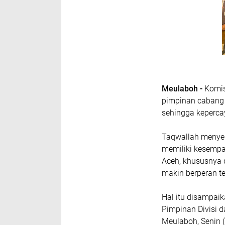
Meulaboh -
Komis
pimpinan cabang
sehingga keperca
Taqwallah menye
memiliki kesempa
Aceh, khususny
makin berperan 
Hal itu disampai
Pimpinan Divisi 
Meulaboh, Senin (