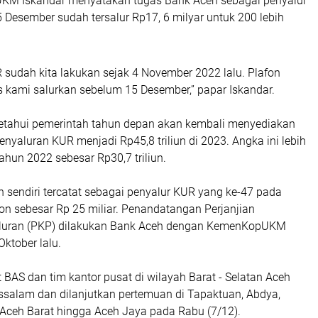
UKM Iskandar menyatakan tugas Bank Aceh sebagai penyalur
 Desember sudah tersalur Rp17, 6 milyar untuk 200 lebih
sudah kita lakukan sejak 4 November 2022 lalu. Plafon
s kami salurkan sebelum 15 Desember,” papar Iskandar.
tahui pemerintah tahun depan akan kembali menyediakan
nyaluran KUR menjadi Rp45,8 triliun di 2023. Angka ini lebih
tahun 2022 sebesar Rp30,7 triliun.
 sendiri tercatat sebagai penyalur KUR yang ke-47 pada
on sebesar Rp 25 miliar. Penandatangan Perjanjian
luran (PKP) dilakukan Bank Aceh dengan KemenKopUKM
Oktober lalu.
BAS dan tim kantor pusat di wilayah Barat - Selatan Aceh
ussalam dan dilanjutkan pertemuan di Tapaktuan, Abdya,
Aceh Barat hingga Aceh Jaya pada Rabu (7/12).