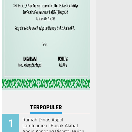
TERPOPULER
Rumah Dinas Aspol
Lamteumen I Rusak Akibat
Angin Kencang Disertai Hujan,