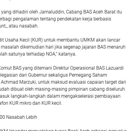
yang dihadiri oleh Jamaluddin, Cabang BAS Aceh Barat itu
erbagi pengalaman tentang pendekatan kerja berbasis
unt_ atau nasabah.
dit Usaha Kecil (KUR) untuk membantu UMKM akan lancar
i masalah dikemudian hari jika segenap jajaran BAS menaruh
salah satunya terhadap NOA,” katanya.
Komut BAS yang ditemani Direktur Operasional BAS Lazuardi
legasian dari Gubernur sekaligus Pemegang Saham
, Achmad Marzuki, untuk maksud evaluasi capaian target dari
dah dibuat oleh masing-masing pimpinan cabang diseluruh
masuk langkah-langkah dalam mengakselerasi pembiayaan
fon KUR mikro dan KUR kecil.
200 Nasabah Lebih