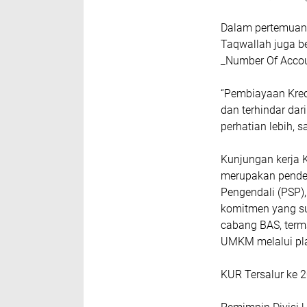
Dalam pertemuan 
Taqwallah juga b
_Number Of Acco
“Pembiayaan Kre
dan terhindar dar
perhatian lebih, 
Kunjungan kerja 
merupakan pende
Pengendali (PSP)
komitmen yang su
cabang BAS, ter
UMKM melalui pla
KUR Tersalur ke 