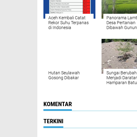
Aceh Kembali Catat
Panorama Lam
Rekor Suhu Terpanas
Desa Pertanian
di Indonesia
Dibawah Gunu
Seulawah
Hutan Seulawah
Sungai Berubah
Gosong Dibakar
Menjadi Darata
Hamparan Batu
Desa Jalin.
KOMENTAR
TERKINI