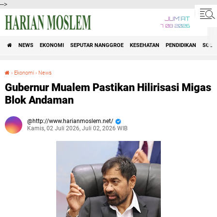
-->
JUM'AT
7 08 2026
NEWS
EKONOMI
SEPUTAR NANGGROE
KESEHATAN
PENDIDIKAN
SOSI
›
Ekonomi
›
News
Gubernur Mualem Pastikan Hilirisasi Migas Blok Andaman
Gubernur Mualem Pastikan Hilirisasi Migas
Blok Andaman
http://www.harianmoslem.net/
Kamis, 02 Juli 2026, Juli 02, 2026 WIB