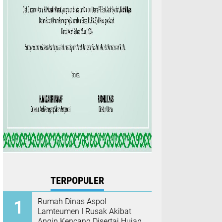
TERPOPULER
Rumah Dinas Aspol
Lamteumen I Rusak Akibat
Angin Kencang Disertai Hujan,