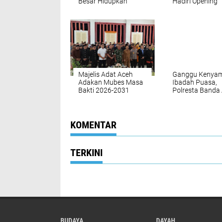
Besar Hidupkan
Hadiri Opening
Tradisi Bubur Asyura
Ceremony
Sebagai Wisata Religi
Bhayangkara Fe
2026
Majelis Adat Aceh
Ganggu Kenya
Adakan Mubes Masa
Ibadah Puasa,
Bakti 2026-2031
Polresta Banda
Amankan Puluh
Motor Balap Lia
KOMENTAR
TERKINI
BUDAYA
DAYAH