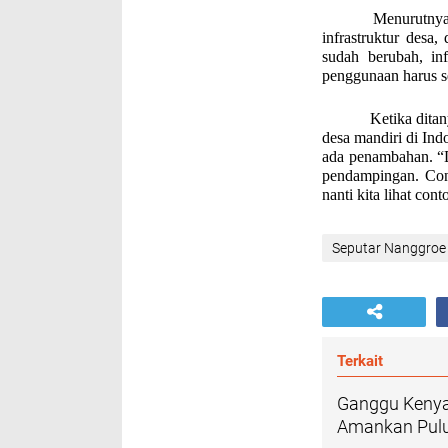
Menurutnya bande
infrastruktur des
sudah berubah, inf
penggunaan harus s
Ketika dita
desa mandiri di In
ada penambahan. “D
pendampingan. Cont
nanti kita lihat con
Seputar Nanggroe
Terkait
Ganggu Kenya
Amankan Pulu