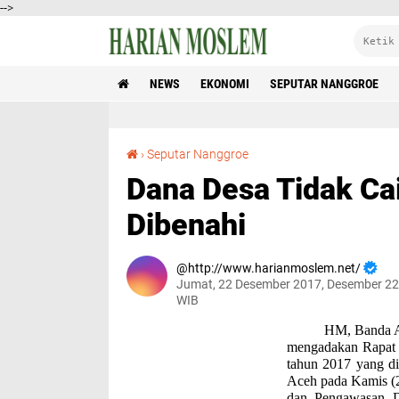
-->
NEWS
EKONOMI
SEPUTAR NANGGROE
Dana Desa Tidak Cair, Perangkat Desa Perlu Dibenahi
›
Seputar Nanggroe
Dana Desa Tidak Cai
Dibenahi
http://www.harianmoslem.net/
Jumat, 22 Desember 2017, Desember 22
WIB
HM, Banda Ac
mengadakan Rapat 
tahun 2017 yang d
Aceh pada Kamis (2
dan Pengawasan 