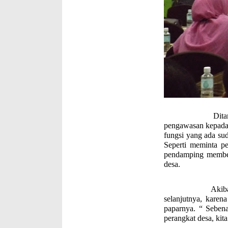
Ditambahkanny
pengawasan kepada 
fungsi yang ada sud
Seperti meminta p
pendamping membe
desa.
Akibatnya banya
selanjutnya, kare
paparnya. “ Sebena
perangkat desa, kit