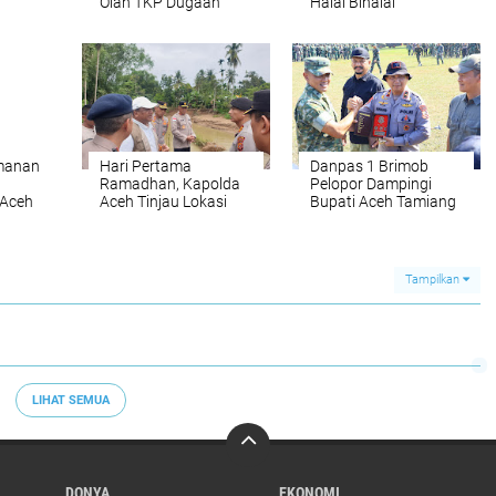
Olah TKP Dugaan
Halal Bihalal
Ledakan Kapal Aceh
st
Hebat 2
manan
Hari Pertama
Danpas 1 Brimob
Ramadhan, Kapolda
Pelopor Dampingi
 Aceh
Aceh Tinjau Lokasi
Bupati Aceh Tamiang
an
Jembatan Putus di
Lepas Taruna
r
Jeunieb
Latsitardanus ke-46
Tahun 2026
Tampilkan
LIHAT SEMUA
DONYA
EKONOMI