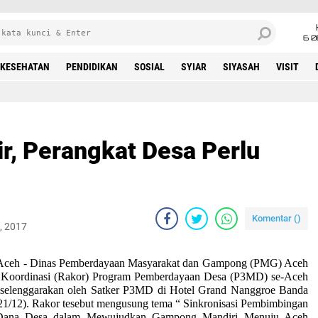
6 0
KESEHATAN
PENDIDIKAN
SOSIAL
SYIAR
SIYASAH
VISIT
r, Perangkat Desa Perlu
Komentar (
)
, 2017
eh -
Dinas Pemberdayaan Masyarakat dan Gampong (PMG) Aceh
Koordinasi (Rakor) Program Pemberdayaan Desa (P3MD) se-Aceh
iselenggarakan oleh Satker P3MD di Hotel Grand Nanggroe Banda
1/12). Rakor tesebut mengusung tema “ Sinkronisasi Pembimbingan
Dana Desa dalam Mewujudkan Gampong Mandiri Menuju Aceh