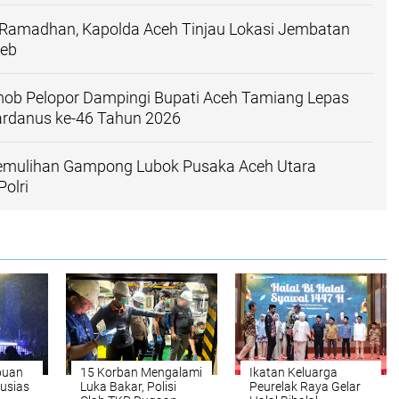
 Ramadhan, Kapolda Aceh Tinjau Lokasi Jembatan
ieb
mob Pelopor Dampingi Bupati Aceh Tamiang Lepas
ardanus ke-46 Tahun 2026
emulihan Gampong Lubok Pusaka Aceh Utara
olri
buan
15 Korban Mengalami
Ikatan Keluarga
usias
Luka Bakar, Polisi
Peurelak Raya Gelar