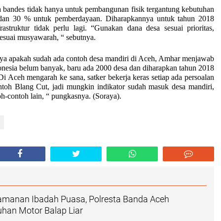
s tidak hanya untuk pembangunan fisik tergantung kebutuhan
a, dan 30 % untuk pemberdayaan. Diharapkannya untuk tahun 2018
rastruktur tidak perlu lagi. “Gunakan dana desa sesuai prioritas,
esuai musyawarah, “ sebutnya.
nya apakah sudah ada contoh desa mandiri di Aceh, Amhar menjawab
donesia belum banyak, baru ada 2000 desa dan diharapkan tahun 2018
i Aceh mengarah ke sana, satker bekerja keras setiap ada persoalan
oh Blang Cut, jadi mungkin indikator sudah masuk desa mandiri,
toh-contoh lain, “ pungkasnya. (
Soraya
).
manan Ibadah Puasa, Polresta Banda Aceh
han Motor Balap Liar