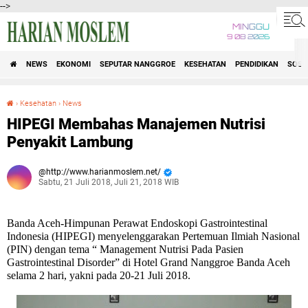
-->
MINGGU
9 08 2026
NEWS
EKONOMI
SEPUTAR NANGGROE
KESEHATAN
PENDIDIKAN
SOSI
›
Kesehatan
›
News
HIPEGI Membahas Manajemen Nutrisi Penyakit Lambung
HIPEGI Membahas Manajemen Nutrisi
Penyakit Lambung
http://www.harianmoslem.net/
Sabtu, 21 Juli 2018, Juli 21, 2018 WIB
Banda Aceh
-Himpunan Perawat Endoskopi Gastrointestinal
Indonesia (HIPEGI) menyelenggarakan Pertemuan Ilmiah Nasional
(PIN) dengan tema “ Management Nutrisi Pada Pasien
Gastrointestinal Disorder” di Hotel Grand Nanggroe Banda Aceh
selama 2 hari, yakni pada 20-21 Juli 2018.