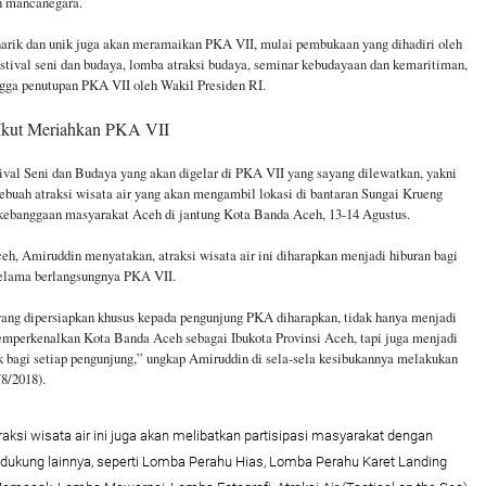
n mancanegara.
arik dan unik juga akan meramaikan PKA VII, mulai pembukaan yang dihadiri oleh
estival seni dan budaya, lomba atraksi budaya, seminar kebudayaan dan kemaritiman,
gga penutupan PKA VII oleh Wakil Presiden RI.
 Ikut Meriahkan PKA VII
tival Seni dan Budaya yang akan digelar di PKA VII yang sayang dilewatkan, yakni
ebuah atraksi wisata air yang akan mengambil lokasi di bantaran Sungai Krueng
 kebanggaan masyarakat Aceh di jantung Kota Banda Aceh, 13-14 Agustus.
eh, Amiruddin menyatakan, atraksi wisata air ini diharapkan menjadi hiburan bagi
selama berlangsungnya PKA VII.
ang dipersiapkan khusus kepada pengunjung PKA diharapkan, tidak hanya menjadi
emperkenalkan Kota Banda Aceh sebagai Ibukota Provinsi Aceh, tapi juga menjadi
k bagi setiap pengunjung,” ungkap Amiruddin di sela-sela kesibukannya melakukan
8/2018).
aksi wisata air ini juga akan melibatkan partisipasi masyarakat dengan
dukung lainnya, seperti Lomba Perahu Hias, Lomba Perahu Karet Landing