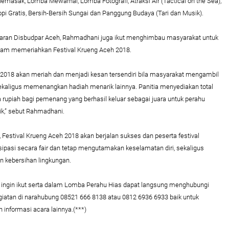
emasak, Lomba Mewarnai, Lomba Fotografi, Atraksi Air (Tactical on the Sea),
opi Gratis, Bersih-Bersih Sungai dan Panggung Budaya (Tari dan Musik).
ran Disbudpar Aceh, Rahmadhani juga ikut menghimbau masyarakat untuk
am memeriahkan Festival Krueng Aceh 2018.
 2018 akan meriah dan menjadi kesan tersendiri bila masyarakat mengambil
ekaligus memenangkan hadiah menarik lainnya. Panitia menyediakan total
a rupiah bagi pemenang yang berhasil keluar sebagai juara untuk perahu
ik,” sebut Rahmadhani.
Festival Krueng Aceh 2018 akan berjalan sukses dan peserta festival
isipasi secara fair dan tetap mengutamakan keselamatan diri, sekaligus
n kebersihan lingkungan.
 ingin ikut serta dalam Lomba Perahu Hias dapat langsung menghubungi
iatan di narahubung 08521 666 8138 atau 0812 6936 6933 baik untuk
 informasi acara lainnya.(***)