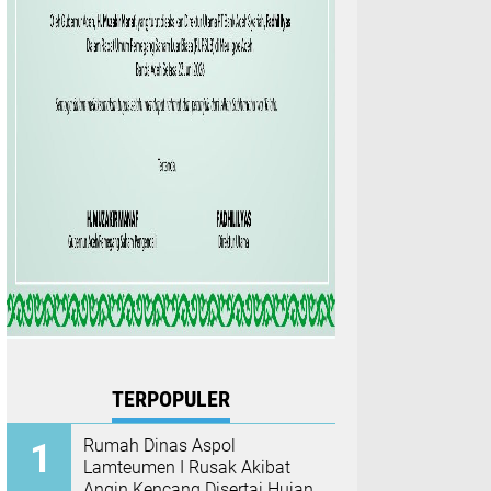
TERPOPULER
Rumah Dinas Aspol
Lamteumen I Rusak Akibat
Angin Kencang Disertai Hujan,