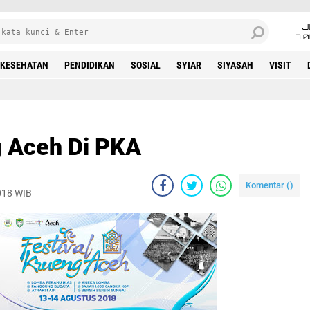
J
7 
KESEHATAN
PENDIDIKAN
SOSIAL
SYIAR
SIYASAH
VISIT
g Aceh Di PKA
Komentar (
)
018 WIB