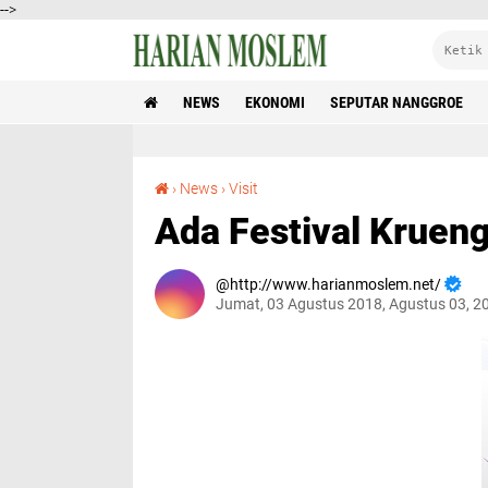
-->
NEWS
EKONOMI
SEPUTAR NANGGROE
Ada Festival Krueng Aceh Di PKA
›
News
›
Visit
Ada Festival Kruen
http://www.harianmoslem.net/
Jumat, 03 Agustus 2018, Agustus 03, 2