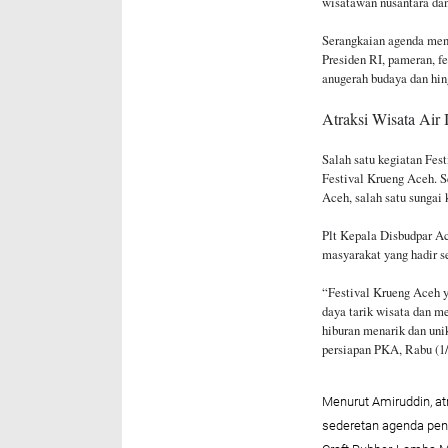
wisatawan nusantara da
Serangkaian agenda men
Presiden RI, pameran, f
anugerah budaya dan hin
Atraksi Wisata Air
Salah satu kegiatan Fes
Festival Krueng Aceh. S
Aceh, salah satu sungai
Plt Kepala Disbudpar Ac
masyarakat yang hadir 
“Festival Krueng Aceh y
daya tarik wisata dan m
hiburan menarik dan uni
persiapan PKA, Rabu (1/
Menurut Amiruddin, atr
sederetan agenda pen