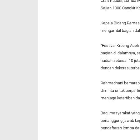
Craft Rubber, Lomba M
Sajian 1000 Cangkir K
Kepala Bidang Pemasa
mengambil bagian dal
“Festival Krueng Aceh
bagian di dalamnya, s
hadiah sebesar 10 jut
dengan dekorasi terba
Rahmadhani berharap, 
diminta untuk berpart
menjaga ketertiban da
Bagi masyarakat yang
penanggung jawab keg
pendaftaran lomba dan