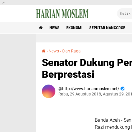
-->
NEWS
EKONOMI
SEPUTAR NANGGROE
Senator Dukung Percasi Aceh Lahirkan Pecatur Berprestasi
›
News
›
Olah Raga
Senator Dukung Per
Berprestasi
http://www.harianmoslem.net/
Rabu, 29 Agustus 2018, Agustus 29, 20
Banda Aceh - Sen
Razi mendukung P