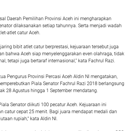
sal Daerah Pemilihan Provinsi Aceh ini mengharapkan
Senator dilaksanakan setiap tahunnya. Serta menjadi wadah
let-atlet catur Aceh.
aring bibit atlet catur berprestasi, kejuaraan tersebut juga
n bahwa Aceh siap menyelenggarakan even olahraga, tidak
al, tetapi juga bertaraf internasional,” kata Fachrul Razi.
tua Pengurus Provinsi Percasi Aceh Aldin Nl mengatakan,
memperebutkan Piala Senator Fachrul Razi 2018 berlangsung
jak 28 Agustus hingga 1 September mendatang.
iala Senator diikuti 100 pecatur Aceh. Kejuaraan ini
 catur cepat 25 menit. Bagi juara mendapat medali dan
taan rupiah," kata Aldin Nl.