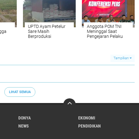
UPTD Ayam Petelur
Anggota POM TNI
ngga
Sare Masih
Meninggal Saat
Berproduksi
Pengejaran Pelaku
tan
Tindak Pidana
Narkotika di Bireuen
Tampilkan
LIHAT SEMUA
DONYA
EKONOMI
NEWS
PENDIDIKAN