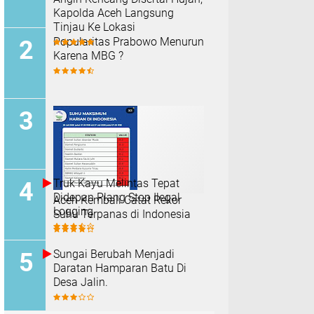
Kapolda Aceh Langsung
Tinjau Ke Lokasi
Popularitas Prabowo Menurun
Karena MBG ?
Truk Kayu Melintas Tepat
Didepan Plang Stop Ilegal
Aceh Kembali Catat Rekor
Logging
Suhu Terpanas di Indonesia
Sungai Berubah Menjadi
Daratan Hamparan Batu Di
Desa Jalin.