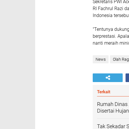
Sekretaris PWI A
RI Fachrul Razi d
Indonesia tersebu
"Tentunya dukung
berprestasi. Apal
nanti meraih minim
News
Olah Ra
Terkait
Rumah Dinas 
Disertai Huja
Tak Sekadar 