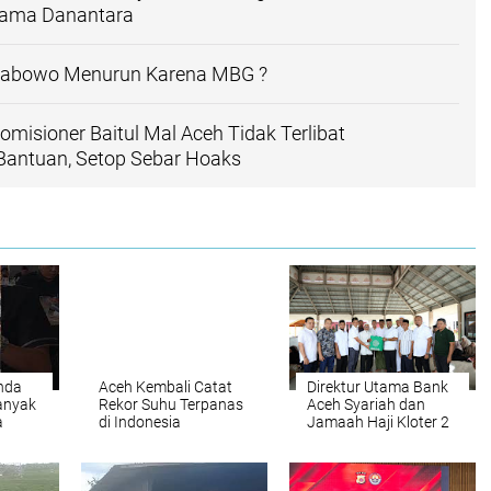
sama Danantara
Prabowo Menurun Karena MBG ?
omisioner Baitul Mal Aceh Tidak Terlibat
antuan, Setop Sebar Hoaks
nda
Aceh Kembali Catat
Direktur Utama Bank
anyak
Rekor Suhu Terpanas
Aceh Syariah dan
a
di Indonesia
Jamaah Haji Kloter 2
Aceh Ziarahi Makam
Habib Bugak