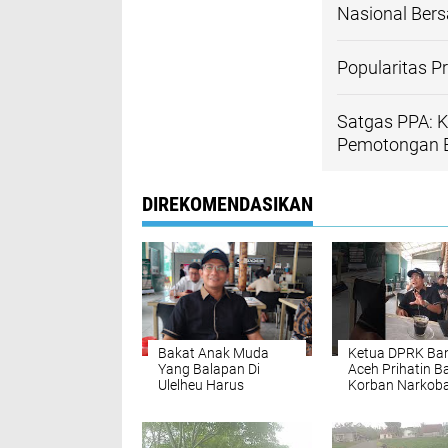
Nasional Ber
Popularitas 
Satgas PPA: K
Pemotongan B
DIREKOMENDASIKAN
Bakat Anak Muda
Ketua DPRK Ba
Yang Balapan Di
Aceh Prihatin B
Ulelheu Harus
Korban Narkob
Disalurkan