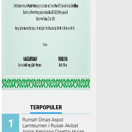
TERPOPULER
Rumah Dinas Aspol
Lamteumen I Rusak Akibat
Angin Kencang Disertai Hujan,