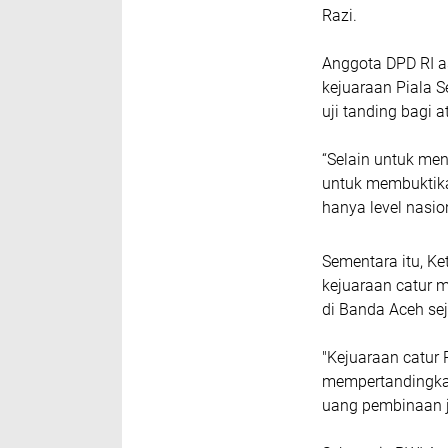
Razi.
Anggota DPD RI a
kejuaraan Piala 
uji tanding bagi at
“Selain untuk menj
untuk membuktika
hanya level nasion
Sementara itu, Ke
kejuaraan catur 
di Banda Aceh se
"Kejuaraan catur P
mempertandingkan
uang pembinaan ju