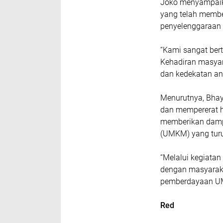
Joko menyampaika
yang telah membe
penyelenggaraan 
“Kami sangat ber
Kehadiran masyara
dan kedekatan ant
Menurutnya, Bhay
dan mempererat h
memberikan dampa
(UMKM) yang turu
“Melalui kegiata
dengan masyaraka
pemberdayaan U
Red