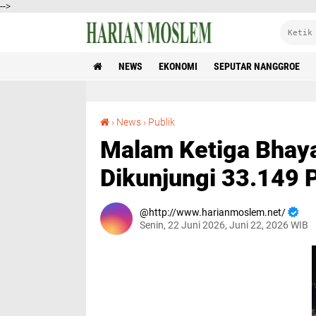
-->
NEWS
EKONOMI
SEPUTAR NANGGROE
Malam Ketiga Bhayangkara Fest 2026 Dikunjungi 33.149 Pengunjung
›
News
›
Publik
Malam Ketiga Bhay
Dikunjungi 33.149 
http://www.harianmoslem.net/
Senin, 22 Juni 2026, Juni 22, 2026 WIB