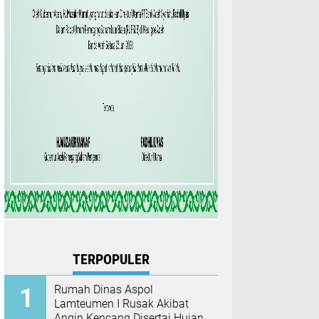
TERPOPULER
Rumah Dinas Aspol
Lamteumen I Rusak Akibat
Angin Kencang Disertai Hujan,