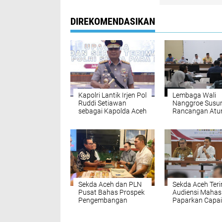
DIREKOMENDASIKAN
Kapolri Lantik Irjen Pol
Lembaga Wali
Ruddi Setiawan
Nanggroe Susu
sebagai Kapolda Aceh
Rancangan Atu
Pengelolaan Hu
dan Pertamban
Aceh
Sekda Aceh dan PLN
Sekda Aceh Ter
Pusat Bahas Prospek
Audiensi Mahas
Pengembangan
Paparkan Capa
Pembangkit Listrik
dan Percepatan
Tenaga Surya (PLTS)
Pemulihan