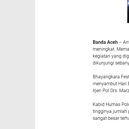
Banda Aceh
– Ant
meningkat. Memas
kegiatan yang dig
dikunjungi sebany
Bhayangkara Fest
menyambut Hari B
Irjen Pol Drs. Ma
Kabid Humas Pold
tingginya jumla
sangat besar terh