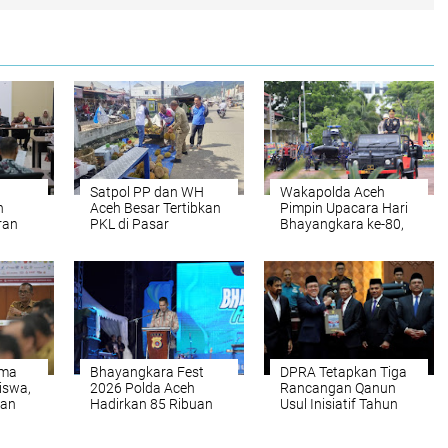
Satpol PP dan WH
Wakapolda Aceh
n
Aceh Besar Tertibkan
Pimpin Upacara Hari
ran
PKL di Pasar
Bhayangkara ke-80,
tan
Ketapang
Bacakan Amanat
gan
Presiden RI
ima
Bhayangkara Fest
DPRA Tetapkan Tiga
iswa,
2026 Polda Aceh
Rancangan Qanun
ian
Hadirkan 85 Ribuan
Usul Inisiatif Tahun
Pengunjung dan
2026 Melalui Rapat
Perputaran Ekonomi
Paripurna