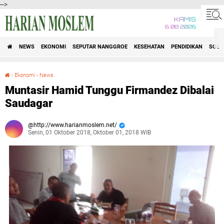
-->
KAMIS
6 08 2026
NEWS
EKONOMI
SEPUTAR NANGGROE
KESEHATAN
PENDIDIKAN
SOSI
›
Ekonomi
›
News
Muntasir Hamid Tunggu Firmandez Dibalai Saudagar
Muntasir Hamid Tunggu Firmandez Dibalai
Saudagar
http://www.harianmoslem.net/
Senin, 01 Oktober 2018, Oktober 01, 2018 WIB