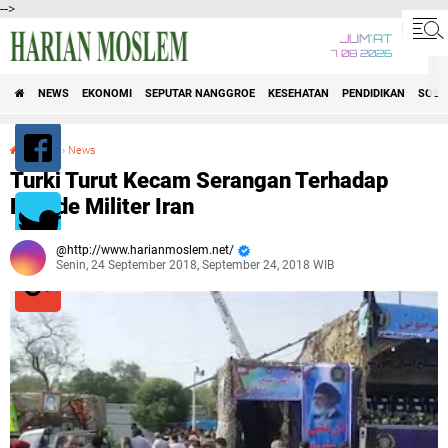
-->
JUM'AT
7 08 2026
NEWS
EKONOMI
SEPUTAR NANGGROE
KESEHATAN
PENDIDIKAN
SOSI
›
Donya
›
News
Turki Turut Kecam Serangan Terhadap Parade Militer Iran
Turki Turut Kecam Serangan Terhadap
Parade Militer Iran
http://www.harianmoslem.net/
Senin, 24 September 2018, September 24, 2018 WIB