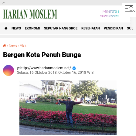
-->
MINGGU
9 08 2026
NEWS
EKONOMI
SEPUTAR NANGGROE
KESEHATAN
PENDIDIKAN
SOSI
›
News
›
Visit
Bergen Kota Penuh Bunga
Bergen Kota Penuh Bunga
http://www.harianmoslem.net/
Selasa, 16 Oktober 2018, Oktober 16, 2018 WIB