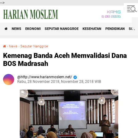
-->
KAMIS
6 08 2026
NEWS
EKONOMI
SEPUTAR NANGGROE
KESEHATAN
PENDIDIKAN
SOSI
›
News
›
Seputar Nanggroe
Kemenag Banda Aceh Memvalidasi Dana BOS Madrasah
Kemenag Banda Aceh Memvalidasi Dana
BOS Madrasah
http://www.harianmoslem.net/
Rabu, 28 November 2018, November 28, 2018 WIB