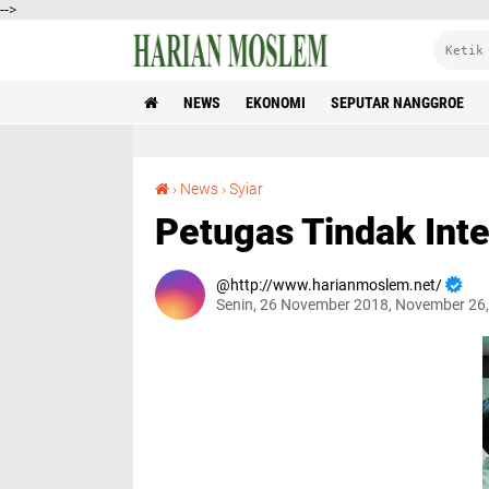
-->
NEWS
EKONOMI
SEPUTAR NANGGROE
Petugas Tindak Internal Satpol PP-WH Dilatih
›
News
›
Syiar
Petugas Tindak Inte
http://www.harianmoslem.net/
Senin, 26 November 2018, November 26