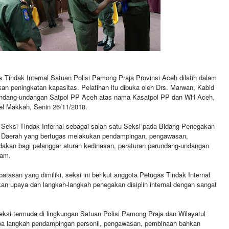
s Tindak Internal Satuan Polisi Pamong Praja Provinsi Aceh dilatih dalam
kan peningkatan kapasitas. Pelatihan itu dibuka oleh Drs. Marwan, Kabid
ndang-undangan Satpol PP Aceh atas nama Kasatpol PP dan WH Aceh,
el Makkah, Senin 26/11/2018.
eksi Tindak Internal sebagai salah satu Seksi pada Bidang Penegakan
Daerah yang bertugas melakukan pendampingan, pengawasan,
akan bagi pelanggar aturan kedinasan, peraturan perundang-undangan
slam.
atasan yang dimiliki, seksi ini berikut anggota Petugas Tindak Internal
n upaya dan langkah-langkah penegakan disiplin internal dengan sangat
eksi termuda di lingkungan Satuan Polisi Pamong Praja dan Wilayatul
pa langkah pendampingan personil, pengawasan, pembinaan bahkan