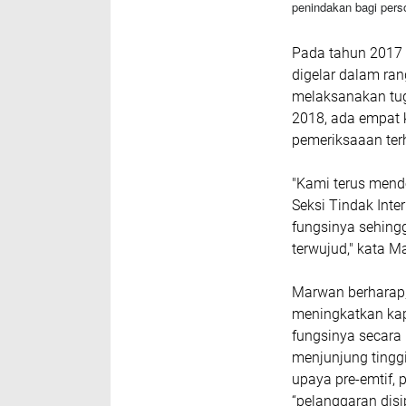
penindakan bagi pers
Pada tahun 2017 m
digelar dalam ra
melaksanakan tug
2018, ada empat k
pemeriksaaan te
"Kami terus mend
Seksi Tindak Inte
fungsinya sehingga
terwujud," kata M
Marwan berharap,
meningkatkan kap
fungsinya secara 
menjunjung tingg
upaya pre-emtif, 
“pelanggaran disi