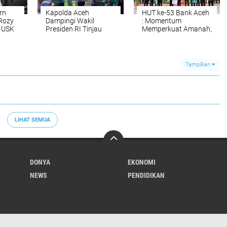
rn
Kapolda Aceh
HUT ke-53 Bank Aceh
 Rozy
Dampingi Wakil
: Momentum
 USK
Presiden RI Tinjau
Memperkuat Amanah,
wa
Rehabilitasi dan
Menumbuhkan
y
Rekonstruksi
Keberkahan Bagi
Pascabencana di
Aceh
Desa Kendawi Gayo
Tampilkan
Lues
LIHAT SEMUA
DONYA
EKONOMI
NEWS
PENDIDIKAN