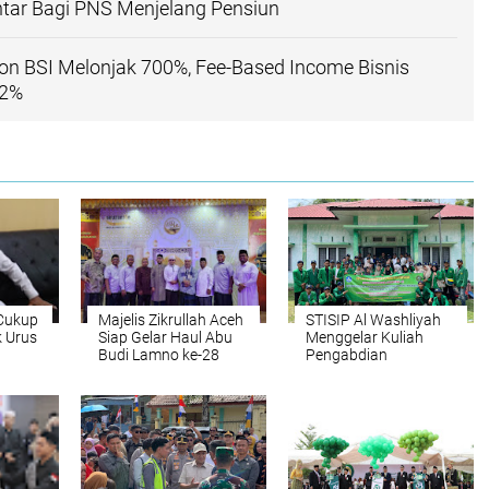
tar Bagi PNS Menjelang Pensiun
on BSI Melonjak 700%, Fee-Based Income Bisnis
12%
 Cukup
Majelis Zikrullah Aceh
STISIP Al Washliyah
 Urus
Siap Gelar Haul Abu
Menggelar Kuliah
Budi Lamno ke-28
Pengabdian
Masyarakat (KPM) di
Lampanah, Aceh
Besar*