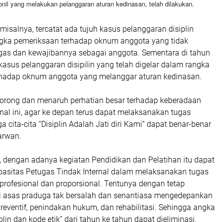
onil yang melakukan pelanggaran aturan kedinasan, telah dilakukan.
isalnya, tercatat ada tujuh kasus pelanggaran disiplin
ngka pemeriksaan terhadap oknum anggota yang tidak
as dan kewajibannya sebagai anggota. Sementara di tahun
asus pelanggaran disipilin yang telah digelar dalam rangka
rhadap oknum anggota yang melanggar aturan kedinasan.
orong dan menaruh perhatian besar terhadap keberadaan
rnal ini, agar ke depan terus dapat melaksanakan tugas
 cita-cita “Disiplin Adalah Jati diri Kami” dapat benar-benar
arwan.
 dengan adanya kegiatan Pendidikan dan Pelatihan itu dapat
asitas Petugas Tindak Internal dalam melaksanakan tugas
profesional dan proporsional. Tentunya dengan tetap
i asas praduga tak bersalah dan senantiasa mengedepankan
preventif, penindakan hukum, dan rehabilitasi. Sehingga angka
plin dan kode etik” dari tahun ke tahun dapat dieliminasi.