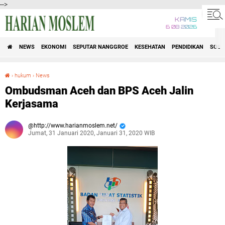
-->
KAMIS
6 08 2026
NEWS
EKONOMI
SEPUTAR NANGGROE
KESEHATAN
PENDIDIKAN
SOSI
›
hukum
›
News
Ombudsman Aceh dan BPS Aceh Jalin Kerjasama
Ombudsman Aceh dan BPS Aceh Jalin
Kerjasama
http://www.harianmoslem.net/
Jumat, 31 Januari 2020, Januari 31, 2020 WIB