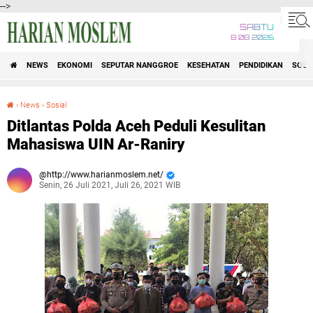
-->
SABTU
8 08 2026
NEWS
EKONOMI
SEPUTAR NANGGROE
KESEHATAN
PENDIDIKAN
SOSI
›
News
›
Sosial
Ditlantas Polda Aceh Peduli Kesulitan Mahasiswa UIN Ar-Raniry
Ditlantas Polda Aceh Peduli Kesulitan
Mahasiswa UIN Ar-Raniry
http://www.harianmoslem.net/
Senin, 26 Juli 2021, Juli 26, 2021 WIB