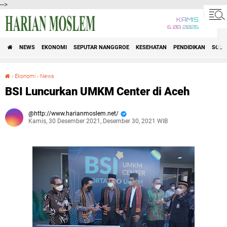
-->
KAMIS
6 08 2026
NEWS
EKONOMI
SEPUTAR NANGGROE
KESEHATAN
PENDIDIKAN
SOSI
›
Ekonomi
›
News
BSI Luncurkan UMKM Center di Aceh
BSI Luncurkan UMKM Center di Aceh
http://www.harianmoslem.net/
Kamis, 30 Desember 2021, Desember 30, 2021 WIB