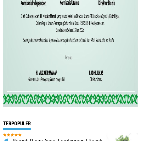
TERPOPULER
Rumah Dinas Aspol Lamteumen I Rusak