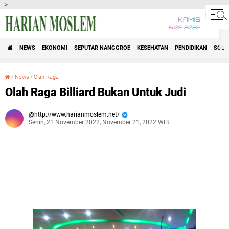
-->
KAMIS
6 08 2026
NEWS
EKONOMI
SEPUTAR NANGGROE
KESEHATAN
PENDIDIKAN
SOSI
›
News
›
Olah Raga
Olah Raga Billiard Bukan Untuk Judi
Olah Raga Billiard Bukan Untuk Judi
http://www.harianmoslem.net/
Senin, 21 November 2022, November 21, 2022 WIB