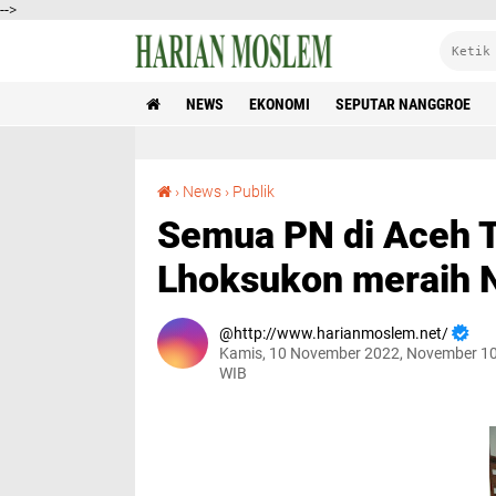
-->
NEWS
EKONOMI
SEPUTAR NANGGROE
Semua PN di Aceh Telah Berakreditasi A, PN Lhoksukon meraih Nilai Tertinggi
›
News
›
Publik
Semua PN di Aceh T
Lhoksukon meraih Ni
http://www.harianmoslem.net/
Kamis, 10 November 2022, November 10
WIB