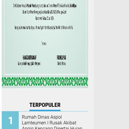
TERPOPULER
Rumah Dinas Aspol
Lamteumen I Rusak Akibat
Angin Kencang Disertai Hujan,