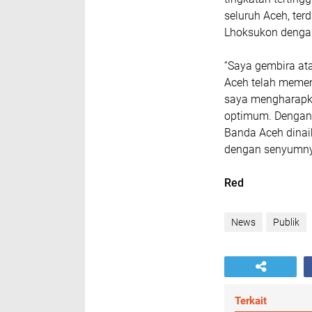
seluruh Aceh, terd
Lhoksukon dengan
“Saya gembira ata
Aceh telah memenu
saya mengharapka
optimum. Dengan 
Banda Aceh dinai
dengan senyumny
Red
News
Publik
Terkait