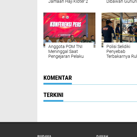
Jamaah Haji Kloter 2
Dibawah Gunu
Aceh Ziarahi Makam
Seulawah
Habib Bugak
Anggota POM TNI
Polisi Selidiki
Meninggal Saat
Penyebab
Pengejaran Pelaku
Terbakarnya Ru
Tindak Pidana
Rumah dan War
Narkotika di Bireuen
Lamteumen Tim
KOMENTAR
TERKINI
BUDAYA
DAYAH