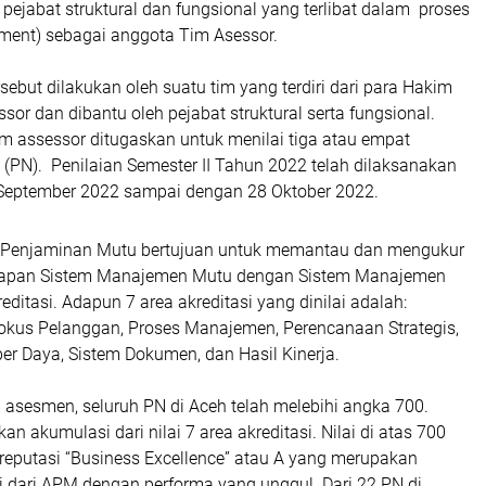
 pejabat struktural dan fungsional yang terlibat dalam proses
sment) sebagai anggota Tim Asessor.
sebut dilakukan oleh suatu tim yang terdiri dari para Hakim
ssor dan dibantu oleh pejabat struktural serta fungsional.
m assessor ditugaskan untuk menilai tiga atau empat
 (PN). Penilaian Semester II Tahun 2022 telah dilaksanakan
 September 2022 sampai dengan 28 Oktober 2022.
i Penjaminan Mutu bertujuan untuk memantau dan mengukur
erapan Sistem Manajemen Mutu dengan Sistem Manajemen
editasi. Adapun 7 area akreditasi yang dinilai adalah:
kus Pelanggan, Proses Manajemen, Perencanaan Strategis,
 Daya, Sistem Dokumen, dan Hasil Kinerja.
 asesmen, seluruh PN di Aceh telah melebihi angka 700.
n akumulasi dari nilai 7 area akreditasi. Nilai di atas 700
reputasi “Business Excellence” atau A yang merupakan
gi dari APM dengan performa yang unggul. Dari 22 PN di