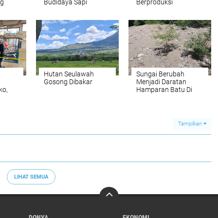
ng
Budidaya Sapi
Berproduksi
Inseminasi Buatan
Hutan Seulawah
Sungai Berubah
Gosong Dibakar
Menjadi Daratan
ko,
Hamparan Batu Di
kop di
Desa Jalin.
ur
Tampilkan
LIHAT SEMUA
DONYA
EKONOMI