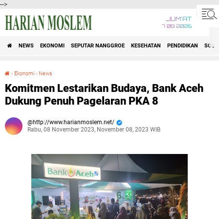
-->
JUM'AT
7 08 2026
NEWS
EKONOMI
SEPUTAR NANGGROE
KESEHATAN
PENDIDIKAN
SOSI
›
Ekonomi
›
News
Komitmen Lestarikan Budaya, Bank Aceh Dukung Penuh Pagelaran PKA 8
Komitmen Lestarikan Budaya, Bank Aceh
Dukung Penuh Pagelaran PKA 8
http://www.harianmoslem.net/
Rabu, 08 November 2023, November 08, 2023 WIB