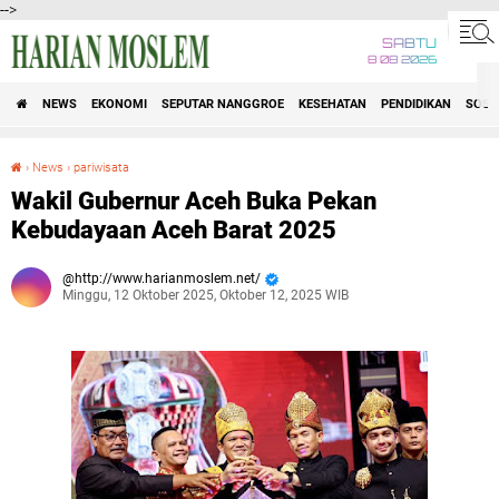
-->
SABTU
8 08 2026
NEWS
EKONOMI
SEPUTAR NANGGROE
KESEHATAN
PENDIDIKAN
SOSI
›
News
›
pariwisata
Wakil Gubernur Aceh Buka Pekan Kebudayaan Aceh Barat 2025 ‎
Wakil Gubernur Aceh Buka Pekan
Kebudayaan Aceh Barat 2025 ‎
http://www.harianmoslem.net/
Minggu, 12 Oktober 2025, Oktober 12, 2025 WIB