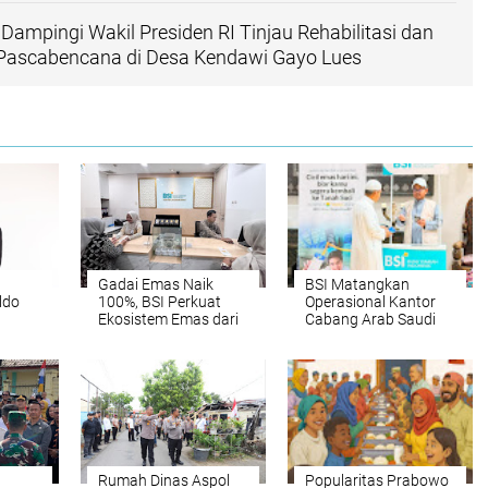
Dampingi Wakil Presiden RI Tinjau Rehabilitasi dan
 Pascabencana di Desa Kendawi Gayo Lues
Gadai Emas Naik
BSI Matangkan
ldo
100%, BSI Perkuat
Operasional Kantor
,
Ekosistem Emas dari
Cabang Arab Saudi
ayaan
Hulu hingga Hilir
Untuk Perkuat
Ekosistem Haji dan
i
Umrah Indonesia
Rumah Dinas Aspol
Popularitas Prabowo