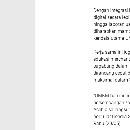
Dengan integrasi
digital secara leb
hingga laporan us
diharapkan mamp
kendala utama 
Kerja sama ini j
edukasi merchant
tergabung dalam 
dirancang cepat d
maksimal dalam 3 
“UMKM hari ini tid
perkembangan zam
Aceh bisa langsun
nol,” ujar Hendra
Rabu (20/05).