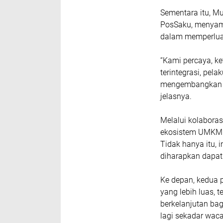
Sementara itu, M
PosSaku, menyam
dalam memperlua
“Kami percaya, k
terintegrasi, pel
mengembangkan bis
jelasnya.
Melalui kolaboras
ekosistem UMKM ya
Tidak hanya itu,
diharapkan dapat
Ke depan, kedua
yang lebih luas,
berkelanjutan bag
lagi sekadar wac