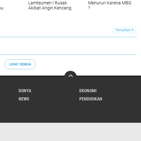
Lamteumen I Rusak
Menurun Karena MBG
au
Akibat Angin Kencang
?
Disertai Hujan,
Kapolda Aceh
i
Langsung Tinjau Ke
Gayo
Lokasi
Tampilkan
LIHAT SEMUA
DONYA
EKONOMI
NEWS
PENDIDIKAN
Redaksi
Tentang Kami