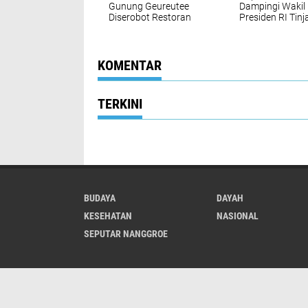
Gunung Geureutee
Dampingi Wakil
Diserobot Restoran
Presiden RI Tinj
Lhong
Rehabilitasi dan
Rekonstruksi
Pascabencana d
Desa Kendawi 
KOMENTAR
Lues
TERKINI
BUDAYA
DAYAH
KESEHATAN
NASIONAL
SEPUTAR NANGGROE