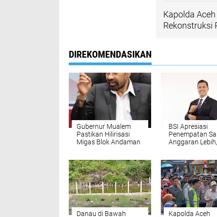
Kapolda Aceh 
Rekonstruksi
DIREKOMENDASIKAN
Gubernur Mualem
BSI Apresiasi
Pastikan Hilirisasi
Penempatan Sa
Migas Blok Andaman
Anggaran Lebih
Perkuat Pembi
Produktif untuk
Dorong Ekonom
Rakyat
Danau di Bawah
Kapolda Aceh