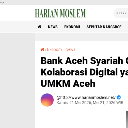
-->
NEWS
EKONOMI
SEPUTAR NANGGROE
Bank Aceh Syariah Gandeng PosSaku : Kolaborasi Digital yang Siap Naikkan Level UMKM Aceh
›
Ekonomi
›
News
Bank Aceh Syariah 
Kolaborasi Digital 
UMKM Aceh
http://www.harianmoslem.net/
Kamis, 21 Mei 2026, Mei 21, 2026 WIB