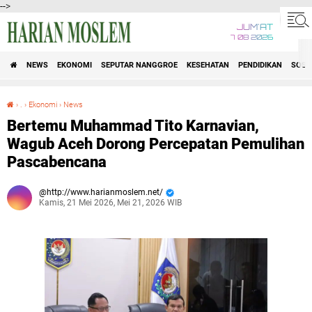
-->
JUM'AT
7 08 2026
NEWS
EKONOMI
SEPUTAR NANGGROE
KESEHATAN
PENDIDIKAN
SOSI
›
.
›
Ekonomi
›
News
Bertemu Muhammad Tito Karnavian, Wagub Aceh Dorong Percepatan Pemulihan Pascabencana
Bertemu Muhammad Tito Karnavian,
Wagub Aceh Dorong Percepatan Pemulihan
Pascabencana
http://www.harianmoslem.net/
Kamis, 21 Mei 2026, Mei 21, 2026 WIB