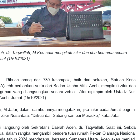
eh, dr. Taqwallah, M.Kes saat mengikuti zikir dan doa bersama secara
umat (15/10/2021).
– Ribuan orang dari 739 kelompok, baik dari sekolah, Satuan Kerja
)cehh perbankan serta dari Badan Usaha Milik Aceh, mengikuti zikir dan
i hari yang dilangsungkan secara virtual. Zikir dipimpin oleh Ustadz Nur,
 Aceh, Jumat (15/10/2021).
, M.Jafar, dalam sambutannya mengatakan, jika zikir pada Jumat pagi ini
 Zikir Nusantara. “Diikuti dari Sabang sampai Merauke,” kata Jafar.
uti langsung oleh Sekretaris Daerah Aceh, dr. Taqwallah. Saat ini, Sekda
ua, dalam rangka mengambil bendera tuan rumah Pekan Olahraga Nasional
ada tahun 2024 mendatang, bersama Sumatera Utara, Aceh akan menjadi