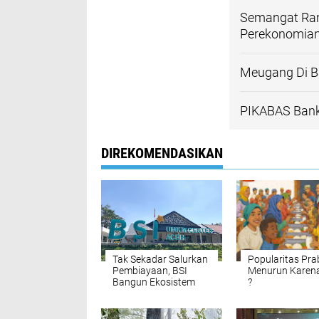
Semangat Ra
Perekonomian
Meugang Di Ba
PIKABAS Bank
DIREKOMENDASIKAN
Tak Sekadar Salurkan
Popularitas Pr
Pembiayaan, BSI
Menurun Karen
Bangun Ekosistem
?
UMKM Nasional
Bersama Danantara