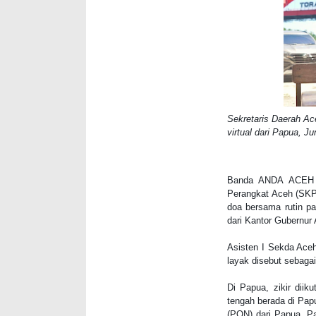
Sekretaris Daerah Ac
virtual dari Papua, J
Banda ANDA ACEH
Perangkat Aceh (SKPA
doa bersama rutin pag
dari Kantor Gubernur
Asisten I Sekda Aceh
layak disebut sebagai
Di Papua, zikir diik
tengah berada di Pap
(PON) dari Papua. P