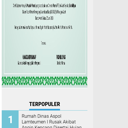
TERPOPULER
Rumah Dinas Aspol
Lamteumen I Rusak Akibat
Angin Kencang Disertai Hujan,