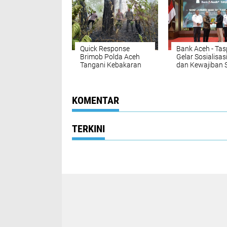
Quick Response
Bank Aceh - Ta
Brimob Polda Aceh
Gelar Sosialisas
Tangani Kebakaran
dan Kewajiban 
Hutan di Lembah
Wirausaha Pint
Seulawah
Bagi PNS Menje
Pensiun
KOMENTAR
TERKINI