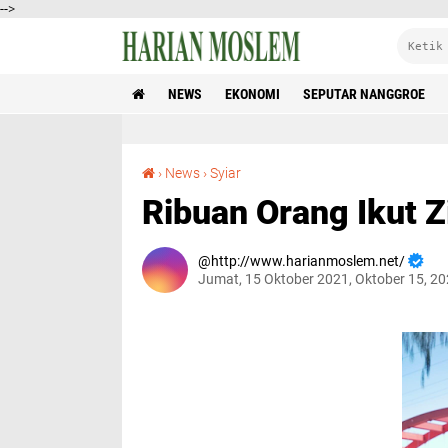
-->
NEWS
EKONOMI
SEPUTAR NANGGROE
Ribuan Orang Ikut Zikir dan Doa Bersama
›
News
›
Syiar
Ribuan Orang Ikut 
http://www.harianmoslem.net/
Jumat, 15 Oktober 2021, Oktober 15, 2