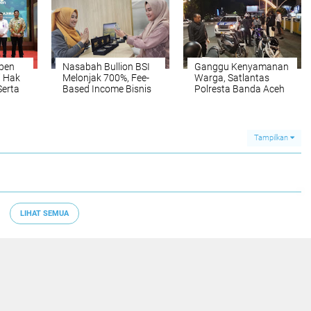
spen
Nasabah Bullion BSI
Ganggu Kenyamanan
i Hak
Melonjak 700%, Fee-
Warga, Satlantas
Serta
Based Income Bisnis
Polresta Banda Aceh
ar
Emas Naik 712%
Sita 80 Sepeda Motor
lang
Gunakan Knalpot
Brong
Tampilkan
LIHAT SEMUA