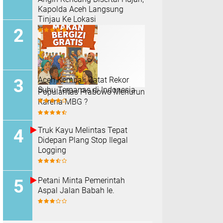
Kapolda Aceh Langsung
Tinjau Ke Lokasi
Aceh Kembali Catat Rekor
Suhu Terpanas di Indonesia
Popularitas Prabowo Menurun
Karena MBG ?
Truk Kayu Melintas Tepat
Didepan Plang Stop Ilegal
Logging
Petani Minta Pemerintah
Aspal Jalan Babah Ie.