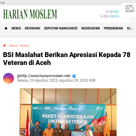
-->
KAMIS
6 08 2026
NEWS
EKONOMI
SEPUTAR NANGGROE
KESEHATAN
PENDIDIKAN
SOSI
›
News
›
Sosial
BSI Maslahat Berikan Apresiasi Kepada 78 Veteran di Aceh
BSI Maslahat Berikan Apresiasi Kepada 78
Veteran di Aceh
http://www.harianmoslem.net/
Selasa, 29 Agustus 2023, Agustus 29, 2023 WIB