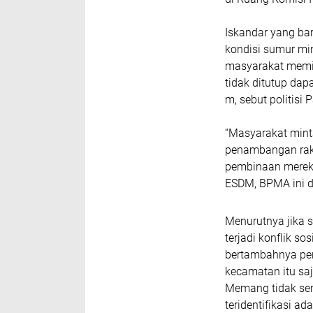
Iskandar yang ba
kondisi sumur mi
masyarakat memint
tidak ditutup da
m, sebut politisi P
“Masyarakat minta
penambangan raky
pembinaan mereka
ESDM, BPMA ini d
Menurutnya jika 
terjadi konflik so
bertambahnya pen
kecamatan itu saj
Memang tidak se
teridentifikasi 