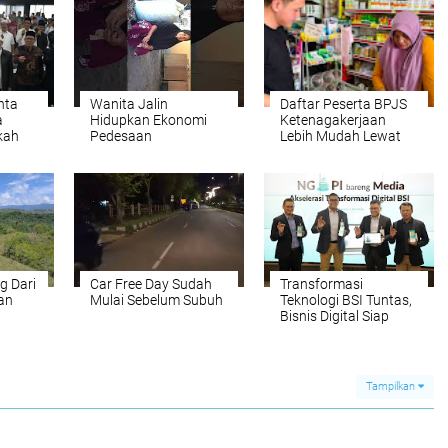
nta
Wanita Jalin
Daftar Peserta BPJS
a
Hidupkan Ekonomi
Ketenagakerjaan
kah
Pedesaan
Lebih Mudah Lewat
ran
BSI Agen
g Dari
Car Free Day Sudah
Transformasi
an
Mulai Sebelum Subuh
Teknologi BSI Tuntas,
Bisnis Digital Siap
Melaju Lebih Cepat
Tampilkan