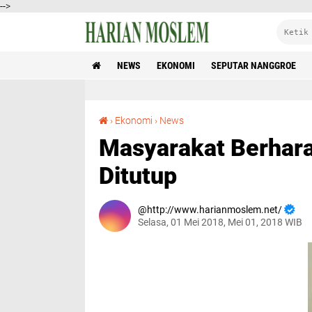
-->
NEWS
EKONOMI
SEPUTAR NANGGROE
Masyarakat Berharap Sumur Minyak Tidak Ditutup
›
Ekonomi
›
News
Masyarakat Berhar
Ditutup
http://www.harianmoslem.net/
Selasa, 01 Mei 2018, Mei 01, 2018 WIB