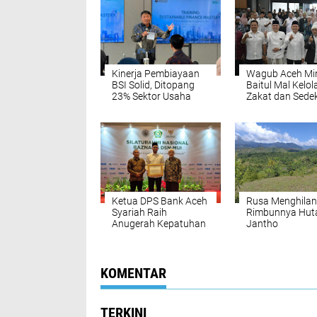
Kinerja Pembiayaan
Wagub Aceh Mi
BSI Solid, Ditopang
Baitul Mal Kelol
23% Sektor Usaha
Zakat dan Sede
Berkelanjutan
Secara Transpa
agar Dipercaya
Masyarakat
Ketua DPS Bank Aceh
Rusa Menghilan
Syariah Raih
Rimbunnya Hut
Anugerah Kepatuhan
Jantho
Zakat Berdampak dari
BAZNAS dan DSN-
MUI
KOMENTAR
TERKINI