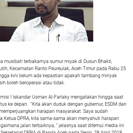
a musibah terbakarnya sumur miyak di Dusun Bhakti,
tih, Kecamatan Ranto Peureulak, Aceh Timur pada Rabu 25
 hingga kini belum ada kepastian apakah tambang minyak
sih boleh beroperasi atau tidak.
isi I Iskandar Usman Al-Farlaky mengatakan hingga saat
tatus ke depan. “Kita akan duduk dengan gubernur, ESDM dan
 memperjuangkan harapan masyarakat. Saya sudah
a Ketua DPRA, kita sama-sama akan menyahuti harapan
gaimana jalan terbaiknya, “ jelasnya saat ditemui media ini
 Sekretariat DPRA di Banda Aceh pada Senin, 28 April 2018.