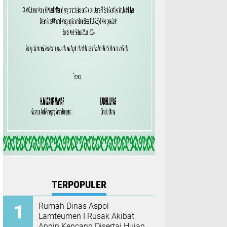
TERPOPULER
Rumah Dinas Aspol
Lamteumen I Rusak Akibat
Angin Kencang Disertai Hujan,