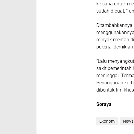
ke sana untuk me
sudah dibuat, “ u
Ditambahkannya p
menggunakannya, 
minyak mentah dil
pekerja, demikian
“Lalu menyangkut
sakit pemerintah 
meninggal. Term
Penanganan korba
dibentuk tim khusu
Soraya
Ekonomi
News