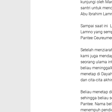
kunjungi oleh Mar
santri untuk men
Abu Ibrahim Lamn
Sampai saat ini 
Lamno yang sempa
Pantee Ceureume
Setelah menziara
kami juga menda
seorang ulama int
beliau meninggal
menetap di Dayah
dan cita-cita akhi
Beliau menetap d
sehingga beliau 
Pantee. Nama beli
menempuh pendid