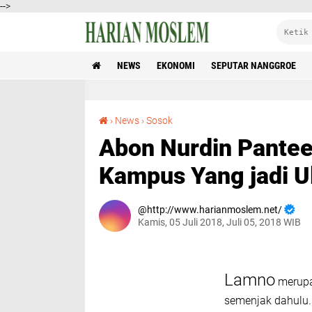
-->
NEWS
EKONOMI
SEPUTAR NANGGROE
Abon Nurdin Pantee Cereumen (Sosok Anak Kampus Yang jadi Ulama)
›
News
›
Sosok
Abon Nurdin Pante
Kampus Yang jadi U
http://www.harianmoslem.net/
Kamis, 05 Juli 2018, Juli 05, 2018 WIB
Lamno
merupa
semenjak dahulu. 