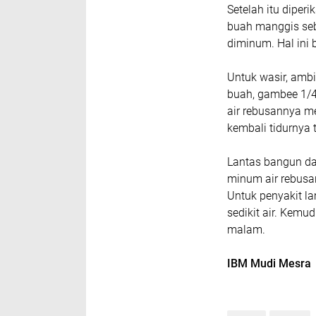
Setelah itu diper
buah manggis seba
diminum. Hal ini b
Untuk wasir, amb
buah, gambee 1/4
air rebusannya me
kembali tidurnya
Lantas bangun da
minum air rebusan
Untuk penyakit l
sedikit air. Kemu
malam.
IBM Mudi Mesra