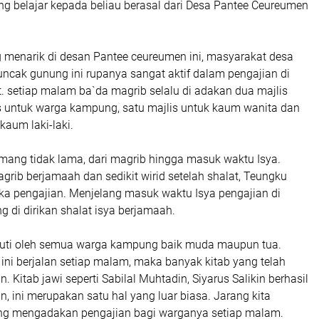
ang belajar kepada beliau berasal dari Desa Pantee Ceureumen
g menarik di desan Pantee ceureumen ini, masyarakat desa
puncak gunung ini rupanya sangat aktif dalam pengajian di
. setiap malam ba`da magrib selalu di adakan dua majlis
s untuk warga kampung, satu majlis untuk kaum wanita dan
kaum laki-laki.
ang tidak lama, dari magrib hingga masuk waktu Isya.
grib berjamaah dan sedikit wirid setelah shalat, Teungku
 pengajian. Menjelang masuk waktu Isya pengajian di
g di dirikan shalat isya berjamaah.
 ikuti oleh semua warga kampung baik muda maupun tua.
ini berjalan setiap malam, maka banyak kitab yang telah
 Kitab jawi seperti Sabilal Muhtadin, Siyarus Salikin berhasil
 ini merupakan satu hal yang luar biasa. Jarang kita
ng mengadakan pengajian bagi warganya setiap malam.