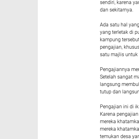
sendiri, karena y
dan sekitarnya.
Ada satu hal yan
yang terletak di 
kampung tersebut
pengajian, khusu
satu majlis untuk 
Pengajiannya mem
Setelah sangat ma
langsung membuka
tutup dan langsun
Pengajian ini di
Karena pengajian 
mereka khatamkan.
mereka khatamkan,
temukan desa ya