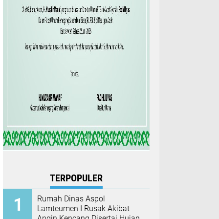
TERPOPULER
Rumah Dinas Aspol
Lamteumen I Rusak Akibat
Angin Kencang Disertai Hujan,