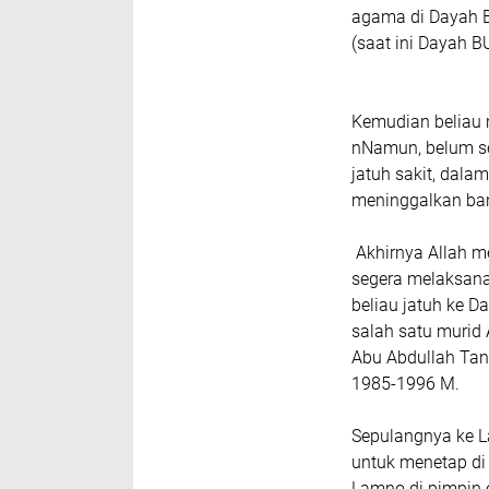
agama di Dayah B
(saat ini Dayah 
Kemudian beliau m
nNamun, belum sel
jatuh sakit, dalam
meninggalkan ban
Akhirnya Allah m
segera melaksana
beliau jatuh ke D
salah satu murid 
Abu Abdullah Tano
1985-1996 M.
Sepulangnya ke L
untuk menetap di
Lamno di pimpin o