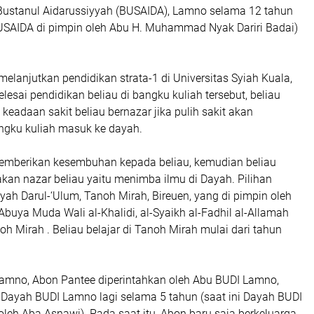
ustanul Aidarussiyyah (BUSAIDA), Lamno selama 12 tahun
BUSAIDA di pimpin oleh Abu H. Muhammad Nyak Dariri Badai)
elanjutkan pendidikan strata-1 di Universitas Syiah Kuala,
esai pendidikan beliau di bangku kuliah tersebut, beliau
 keadaan sakit beliau bernazar jika pulih sakit akan
gku kuliah masuk ke dayah.
emberikan kesembuhan kepada beliau, kemudian beliau
kan nazar beliau yaitu menimba ilmu di Dayah. Pilihan
ayah Darul-‘Ulum, Tanoh Mirah, Bireuen, yang di pimpin oleh
Abuya Muda Wali al-Khalidi, al-Syaikh al-Fadhil al-Allamah
h Mirah . Beliau belajar di Tanoh Mirah mulai dari tahun
amno, Abon Pantee diperintahkan oleh Abu BUDI Lamno,
 Dayah BUDI Lamno lagi selama 5 tahun (saat ini Dayah BUDI
leh Aba Asnawi). Pada saat itu, Abon baru saja berkeluarga,