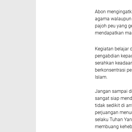
Abon mengingatka
agama walaupun k
pajoh peu yang ge
mendapatkan makan
Kegiatan belajar
pengabdian kepada
serahkan keadaan 
berkonsentrasi 
Islam.
Jangan sampai di
sangat siap menda
tidak sedikit di 
perjuangan menun
selaku Tuhan Yan
membuang keheba