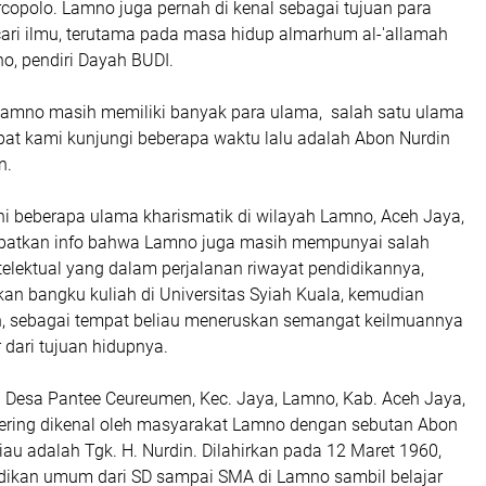
copolo. Lamno juga pernah di kenal sebagai tujuan para
cari ilmu, terutama pada masa hidup almarhum al-'allamah
o, pendiri Dayah BUDI.
Lamno masih memiliki banyak para ulama, salah satu ulama
t kami kunjungi beberapa waktu lalu adalah Abon Nurdin
n.
hi beberapa ulama kharismatik di wilayah Lamno, Aceh Jaya,
patkan info bahwa Lamno juga masih mempunyai salah
elektual yang dalam perjalanan riwayat pendidikannya,
kan bangku kuliah di Universitas Syiah Kuala, kemudian
, sebagai tempat beliau meneruskan semangat keilmuannya
r dari tujuan hidupnya.
i Desa Pantee Ceureumen, Kec. Jaya, Lamno, Kab. Aceh Jaya,
sering dikenal oleh masyarakat Lamno dengan sebutan Abon
au adalah Tgk. H. Nurdin. Dilahirkan pada 12 Maret 1960,
ikan umum dari SD sampai SMA di Lamno sambil belajar