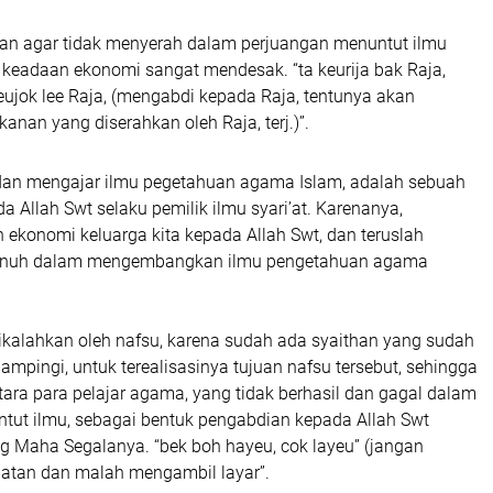
n agar tidak menyerah dalam perjuangan menuntut ilmu
eadaan ekonomi sangat mendesak. “ta keurija bak Raja,
ujok lee Raja, (mengabdi kepada Raja, tentunya akan
an yang diserahkan oleh Raja, terj.)”.
 dan mengajar ilmu pegetahuan agama Islam, adalah sebuah
 Allah Swt selaku pemilik ilmu syari’at. Karenanya,
ekonomi keluarga kita kepada Allah Swt, dan teruslah
penuh dalam mengembangkan ilmu pengetahuan agama
kalahkan oleh nafsu, karena sudah ada syaithan yang sudah
mpingi, untuk terealisasinya tujuan nafsu tersebut, sehingga
antara para pelajar agama, yang tidak berhasil dan gagal dalam
tut ilmu, sebagai bentuk pengabdian kepada Allah Swt
g Maha Segalanya. “bek boh hayeu, cok layeu” (jangan
tan dan malah mengambil layar”.