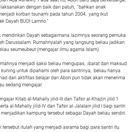
 dilaksanakan dengan baik dan patuh, “bahkan anak
menjadi korban tsunami pada tahun 2004, yang ikut
ek Dayah BUDI Lamno.”
ak mendirikan Dayah sebagaimana lazimnya seorang pemuka
eh Darussalam. Rumahnyalah yang langsung beliau jadikan
eliau seumeubeut (mengajar ilmu agama Islam).
mahnya menjadi saksi beliau mengupas, ibarat dan maksud
ab kuning untuk dipahami oleh para santrinya, beliau hanya
had dari aktifitas belajar dan Abon pun tidak akan menerima
iau sedang mengajar.
ngajar Kitab al-Mahally jilid-III dan Tafsir al-Khazin jilid 1
erta al-Mahally jilid-IV dan Tafsir al-Jalalain jilid I bagi santri
menjadikan kampung tersebut sebagai Dayah beliau sendiri.
 tersebut itulah yang menjadi asrama bagi para santri itu