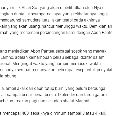
anya milik Allah Swt yang akan diperlihatkan oleh-Nya di
dangkan dunia ini seumpama layar yang kelihatannya tinggi,
mengarungi samudera luas , akan tetapi pada akhirnya
 kain yang akan usang, hancur menunggu waktu. Demikianlah
ikmah yang menemani perbincangan kami dengan Abon Pante
 yang menjadikan Abon Pantee, sebagai sosok yang mewakili
l Lamno, adalah kemampuan beliau sebagai dokter dalam
isional. Mengingat waktu yang hampir memasuki waktu
ami hanya sempat menanyakan beberapa resep untuk penyakit
 lambung.
ula, ambil akar dan daun tutup bumi yang belum berbunga.
air sampai benar-benar bersih. Diblender dan taruh garam
 sebelum makan pagi dan sesudah shalat Maghrib.
ya mencapai 400, sebaiknya diminum sampai 3 atau 4 kali.