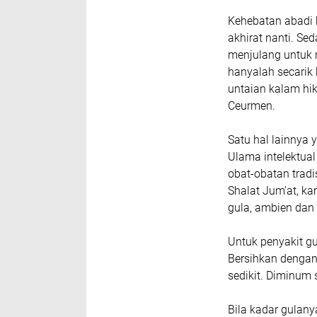
Kehebatan abadi h
akhirat nanti. Se
menjulang untuk 
hanyalah secarik
untaian kalam h
Ceurmen.
Satu hal lainnya
Ulama intelektua
obat-obatan trad
Shalat Jum’at, k
gula, ambien dan
Untuk penyakit g
Bersihkan dengan 
sedikit. Diminum
Bila kadar gulan