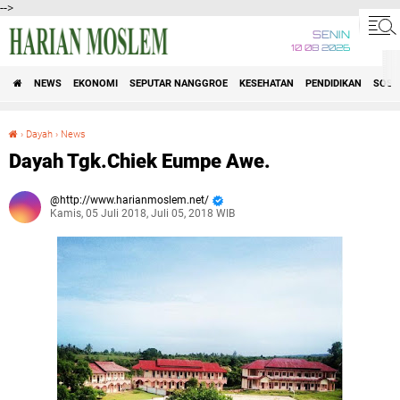
-->
SENIN
10 08 2026
NEWS
EKONOMI
SEPUTAR NANGGROE
KESEHATAN
PENDIDIKAN
SOSI
›
Dayah
›
News
Dayah Tgk.Chiek Eumpe Awe.
Dayah Tgk.Chiek Eumpe Awe.
http://www.harianmoslem.net/
Kamis, 05 Juli 2018, Juli 05, 2018 WIB