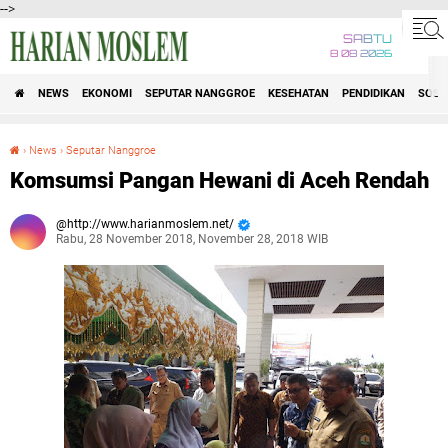
-->
SABTU
8 08 2026
NEWS
EKONOMI
SEPUTAR NANGGROE
KESEHATAN
PENDIDIKAN
SOSI
›
News
›
Seputar Nanggroe
Komsumsi Pangan Hewani di Aceh Rendah
Komsumsi Pangan Hewani di Aceh Rendah
http://www.harianmoslem.net/
Rabu, 28 November 2018, November 28, 2018 WIB