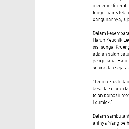
menerus di kemba
fungsi harus lebi
bangunannya,” uj
Dalam kesempatan
Harun Keuchik Le
sisi sungai Krue
adalah salah sat
pengusaha, Harun
senior dan sejar
“Terima kasih da
beserta seluruh k
telah berhasil me
Leumiek.”
Dalam sambutanhy
artinya ‘Yang be