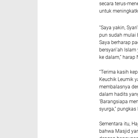
secara terus-men
untuk meningkatka
“Saya yakin, Syar
pun sudah mulai 
Saya berharap pa
bersyari’ah Islam
ke dalam,” harap 
“Terima kasih ke
Keuchik Leumik ya
membalasnya deng
dalam hadits yan
‘Barangsiapa me
syurga,” pungkas 
Sementara itu, H
bahwa Masjid yang