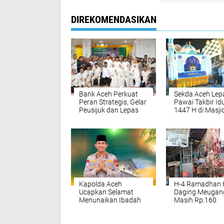
DIREKOMENDASIKAN
Bank Aceh Perkuat
Sekda Aceh Lep
Peran Strategis, Gelar
Pawai Takbir Idul
Peusijuk dan Lepas
1447 H di Masji
1.624 Jamaah Calon
Baiturrahman
Haji 2026
Kapolda Aceh
H-4 Ramadhan 
Ucapkan Selamat
Daging Meugan
Menunaikan Ibadah
Masih Rp.160
Puasa 1447 H, Ajak
Ribu/Kg
Masyarakat Jaga