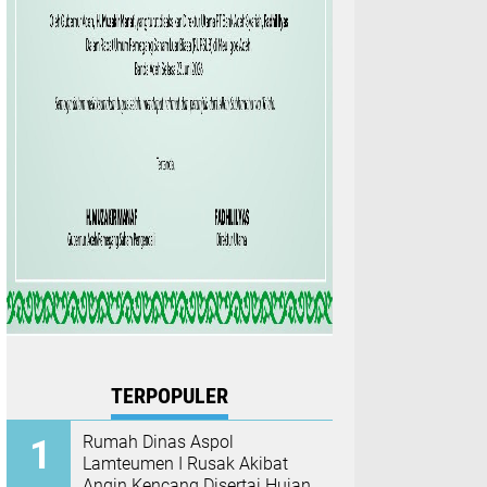
TERPOPULER
Rumah Dinas Aspol
Lamteumen I Rusak Akibat
Angin Kencang Disertai Hujan,