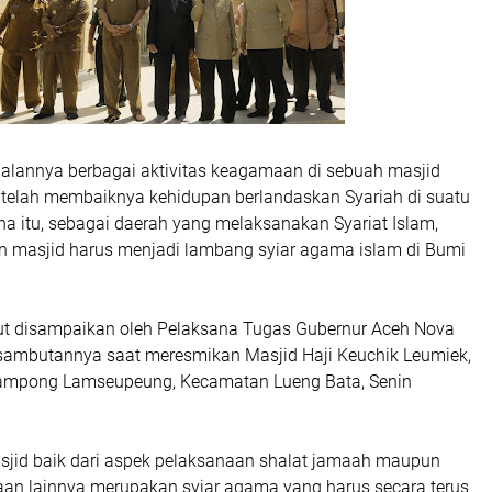
jalannya berbagai aktivitas keagamaan di sebuah masjid
r telah membaiknya kehidupan berlandaskan Syariah di suatu
na itu, sebagai daerah yang melaksanakan Syariat Islam,
masjid harus menjadi lambang syiar agama islam di Bumi
t disampaikan oleh Pelaksana Tugas Gubernur Aceh Nova
 sambutannya saat meresmikan Masjid Haji Keuchik Leumiek,
Gampong Lamseupeung, Kecamatan Lueng Bata, Senin
id baik dari aspek pelaksanaan shalat jamaah maupun
aan lainnya merupakan syiar agama yang harus secara terus