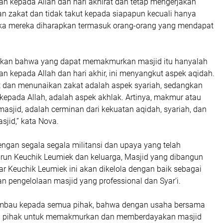
an kepada Allah dan hari akhirat dan tetap mengerjakan
an zakat dan tidak takut kepada siapapun kecuali hanya
ka mereka diharapkan termasuk orang-orang yang mendapat
skan bahwa yang dapat memakmurkan masjid itu hanyalah
n kepada Allah dan hari akhir, ini menyangkut aspek aqidah.
t dan menunaikan zakat adalah aspek syariah, sedangkan
n kepada Allah, adalah aspek akhlak. Artinya, makmur atau
asjid, adalah cerminan dari kekuatan aqidah, syariah, dan
jid,” kata Nova.
ngan segala segala militansi dan upaya yang telah
arun Keuchik Leumiek dan keluarga, Masjid yang dibangun
ar Keuchik Leumiek ini akan dikelola dengan baik sebagai
 pengelolaan masjid yang professional dan Syar’i.
mbau kepada semua pihak, bahwa dengan usaha bersama
 pihak untuk memakmurkan dan memberdayakan masjid