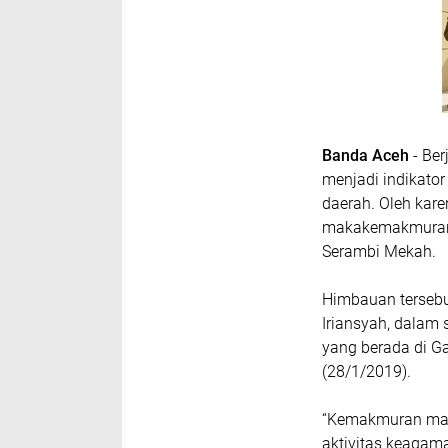
Banda Aceh
- Ber
menjadi indikato
daerah. Oleh kare
makakemakmuran 
Serambi Mekah.
Himbauan tersebu
Iriansyah, dalam
yang berada di 
(28/1/2019).
“Kemakmuran masj
aktivitas keagam