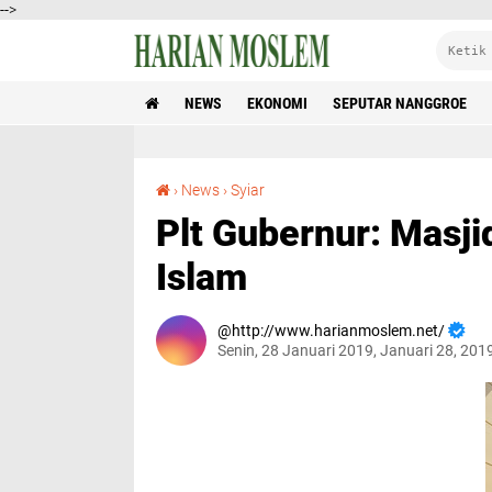
-->
NEWS
EKONOMI
SEPUTAR NANGGROE
Plt Gubernur: Masjid adalah Lambang Syi’ar Islam
›
News
›
Syiar
Plt Gubernur: Masji
Islam
http://www.harianmoslem.net/
Senin, 28 Januari 2019, Januari 28, 201