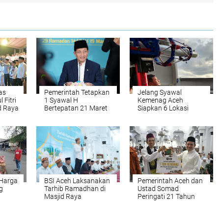
as
Pemerintah Tetapkan
Jelang Syawal
 Fitri
1 Syawal H
Kemenag Aceh
d Raya
Bertepatan 21 Maret
Siapkan 6 Lokasi
2026
Rukyat Hilal
Harga
BSI Aceh Laksanakan
Pemerintah Aceh dan
g
Tarhib Ramadhan di
Ustad Somad
Masjid Raya
Peringati 21 Tahun
Baiturrahman,
Tsunami, Doa
Salurkan 500 Paket
Bersama Korban