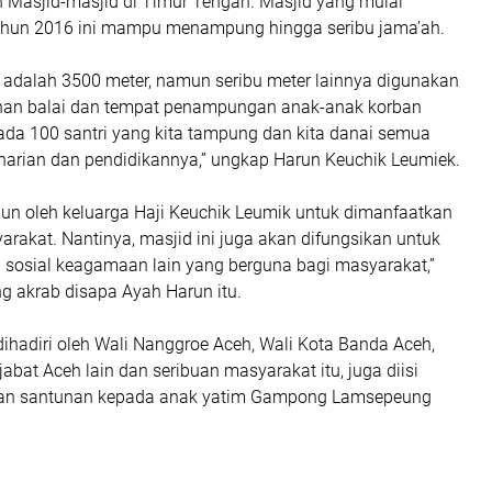
Masjid-masjid di Timur Tengah. Masjid yang mulai
ahun 2016 ini mampu menampung hingga seribu jama’ah.
 adalah 3500 meter, namun seribu meter lainnya digunakan
an balai dan tempat penampungan anak-anak korban
 ada 100 santri yang kita tampung dan kita danai semua
harian dan pendidikannya,” ungkap Harun Keuchik Leumiek.
gun oleh keluarga Haji Keuchik Leumik untuk dimanfaatkan
arakat. Nantinya, masjid ini juga akan difungsikan untuk
n sosial keagamaan lain yang berguna bagi masyarakat,”
g akrab disapa Ayah Harun itu.
dihadiri oleh Wali Nanggroe Aceh, Wali Kota Banda Aceh,
jabat Aceh lain dan seribuan masyarakat itu, juga diisi
an santunan kepada anak yatim Gampong Lamsepeung