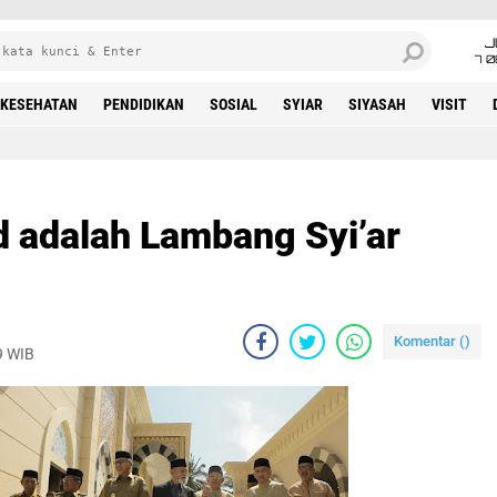
J
7 
KESEHATAN
PENDIDIKAN
SOSIAL
SYIAR
SIYASAH
VISIT
d adalah Lambang Syi’ar
Komentar (
)
9 WIB