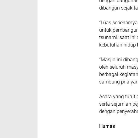
dengan bangunan 
dibangun sejak t
“Luas sebenarnya
untuk pembangun
tsunami. saat ini
kebutuhan hidup 
“Masjid ini diban
oleh seluruh masy
berbagai kegiata
sambung pria yan
Acara yang turut 
serta sejumlah pe
dengan penyerah
Humas