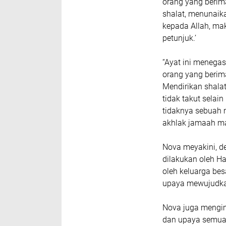
orang yang berim
shalat, menunaik
kepada Allah, ma
petunjuk.’
“Ayat ini menega
orang yang berima
Mendirikan shala
tidak takut selai
tidaknya sebuah m
akhlak jamaah mas
Nova meyakini, de
dilakukan oleh H
oleh keluarga bes
upaya mewujudkan
Nova juga mengi
dan upaya semua