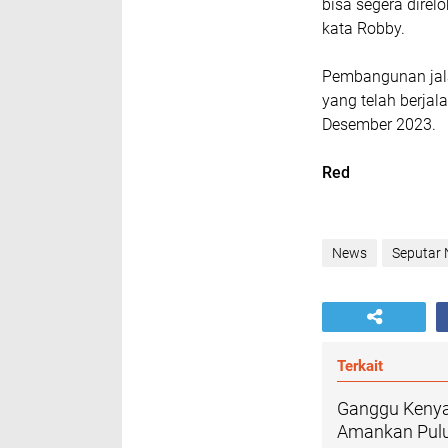
bisa segera direlo
kata Robby.
Pembangunan jala
yang telah berjal
Desember 2023.
Red
News
Seputar
Terkait
Ganggu Kenya
Amankan Pulu