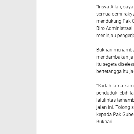
“Insya Allah, saya
semua demi raky
mendukung Pak Gub
Biro Administras
meninjau pengerja
Bukhari menambah
mendambakan jal
itu segera disele
bertetangga itu ja
“Sudah lama kami
penduduk lebih la
lalulintas terham
jalan ini. Tolon
kepada Pak Guber
Bukhari.