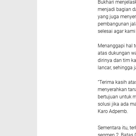
Bukhari menjelas
menjadi bagian da
yang juga menyer
pembangunan jala
selesai agar kami
Menanggapi hal t
atas dukungan wa
dirinya dan tim k
lancar, sehingga 
“Terima kasih at
menyerahkan tanah
bertujuan untuk 
solusi jika ada m
Karo Adpemb.
Sementara itu, te
segmen 2, Batas 