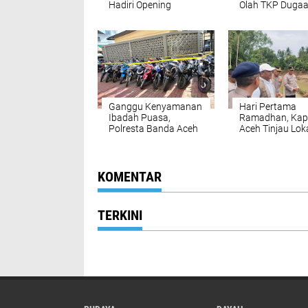
Hadiri Opening
Olah TKP Duga
Ceremony
Ledakan Kapal 
Bhayangkara Fest
Hebat 2
2026
Ganggu Kenyamanan
Hari Pertama
Ibadah Puasa,
Ramadhan, Kap
Polresta Banda Aceh
Aceh Tinjau Lok
Amankan Puluhan
Jembatan Putus
Motor Balap Liar
Jeunieb
KOMENTAR
TERKINI