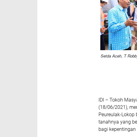
Setda Aceh, T Robby
IDI
– Tokoh Masya
(18/06/2021), me
Peureulak-Lokop 
tanahnya yang ber
bagi kepentingan