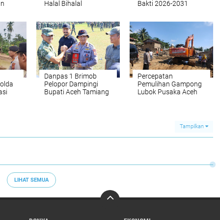
an
Halal Bihalal
Bakti 2026-2031
Aceh
Danpas 1 Brimob
Percepatan
olda
Pelopor Dampingi
Pemulihan Gampong
asi
Bupati Aceh Tamiang
Lubok Pusaka Aceh
 di
Lepas Taruna
Utara Dengan Beko
Latsitardanus ke-46
Polri
Tahun 2026
Tampilkan
LIHAT SEMUA