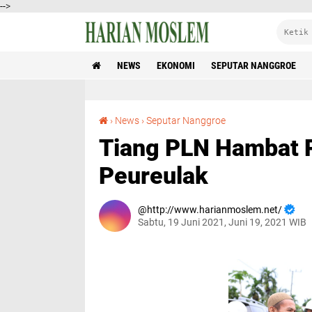
-->
NEWS
EKONOMI
SEPUTAR NANGGROE
Tiang PLN Hambat Pembangunan Jalan Lokop-Peureulak
›
News
›
Seputar Nanggroe
Tiang PLN Hambat 
Peureulak
http://www.harianmoslem.net/
Sabtu, 19 Juni 2021, Juni 19, 2021 WIB