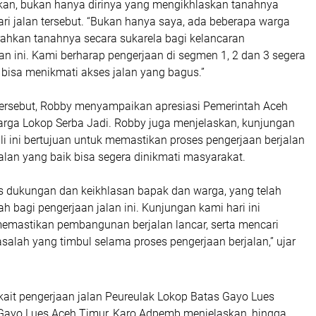
kan, bukan hanya dirinya yang mengikhlaskan tanahnya
ri jalan tersebut. “Bukan hanya saya, ada beberapa warga
ahkan tanahnya secara sukarela bagi kelancaran
n ini. Kami berharap pengerjaan di segmen 1, 2 dan 3 segera
 bisa menikmati akses jalan yang bagus.”
ersebut, Robby menyampaikan apresiasi Pemerintah Aceh
rga Lokop Serba Jadi. Robby juga menjelaskan, kunjungan
ali ini bertujuan untuk memastikan proses pengerjaan berjalan
jalan yang baik bisa segera dinikmati masyarakat.
as dukungan dan keikhlasan bapak dan warga, yang telah
 bagi pengerjaan jalan ini. Kunjungan kami hari ini
memastikan pembangunan berjalan lancar, serta mencari
asalah yang timbul selama proses pengerjaan berjalan,” ujar
rkait pengerjaan jalan Peureulak Lokop Batas Gayo Lues
Gayo Lues Aceh Timur, Karo Adpemb menjelaskan, hingga