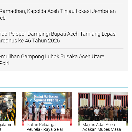
 Ramadhan, Kapolda Aceh Tinjau Lokasi Jembatan
ieb
mob Pelopor Dampingi Bupati Aceh Tamiang Lepas
ardanus ke-46 Tahun 2026
emulihan Gampong Lubok Pusaka Aceh Utara
olri
galami
Ikatan Keluarga
Majelis Adat Aceh
si
Peurelak Raya Gelar
Adakan Mubes Masa