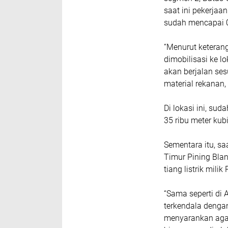
saat ini pekerjaan
sudah mencapai 0,
“Menurut keteran
dimobilisasi ke lo
akan berjalan sesu
material rekanan
Di lokasi ini, sud
35 ribu meter ku
Sementara itu, sa
Timur Pining Bla
tiang listrik mili
“Sama seperti di 
terkendala dengan
menyarankan agar