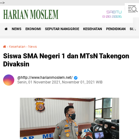
-->
SABTU
8 08 2026
NEWS
EKONOMI
SEPUTAR NANGGROE
KESEHATAN
PENDIDIKAN
SOSI
›
Kesehatan
›
News
Siswa SMA Negeri 1 dan MTsN Takengon Divaksin
Siswa SMA Negeri 1 dan MTsN Takengon
Divaksin
http://www.harianmoslem.net/
Senin, 01 November 2021, November 01, 2021 WIB