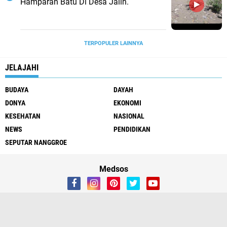
Hamparan Batu Di Desa Jalin.
TERPOPULER LAINNYA
JELAJAHI
BUDAYA
DAYAH
DONYA
EKONOMI
KESEHATAN
NASIONAL
NEWS
PENDIDIKAN
SEPUTAR NANGGROE
Medsos
Redaksi
Tentang Kami