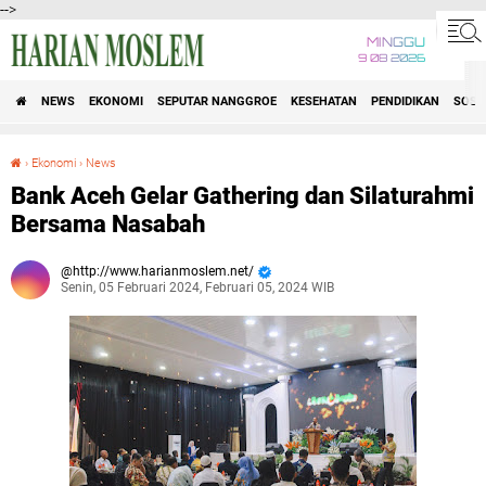
-->
MINGGU
9 08 2026
NEWS
EKONOMI
SEPUTAR NANGGROE
KESEHATAN
PENDIDIKAN
SOSI
›
Ekonomi
›
News
Bank Aceh Gelar Gathering dan Silaturahmi Bersama Nasabah
Bank Aceh Gelar Gathering dan Silaturahmi
Bersama Nasabah
http://www.harianmoslem.net/
Senin, 05 Februari 2024, Februari 05, 2024 WIB