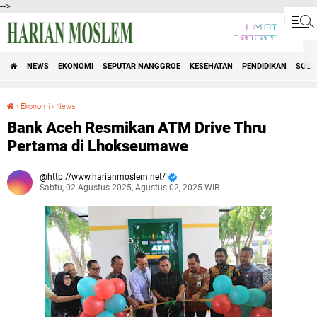
-->
JUM'AT
7 08 2026
NEWS
EKONOMI
SEPUTAR NANGGROE
KESEHATAN
PENDIDIKAN
SOSI
›
Ekonomi
›
News
Bank Aceh Resmikan ATM Drive Thru Pertama di Lhokseumawe
Bank Aceh Resmikan ATM Drive Thru
Pertama di Lhokseumawe
http://www.harianmoslem.net/
Sabtu, 02 Agustus 2025, Agustus 02, 2025 WIB