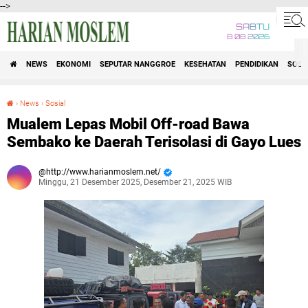
-->
SABTU
8 08 2026
NEWS
EKONOMI
SEPUTAR NANGGROE
KESEHATAN
PENDIDIKAN
SOSI
›
News
›
Sosial
Mualem Lepas Mobil Off-road Bawa Sembako ke Daerah Terisolasi di Gayo Lues
Mualem Lepas Mobil Off-road Bawa
Sembako ke Daerah Terisolasi di Gayo Lues
http://www.harianmoslem.net/
Minggu, 21 Desember 2025, Desember 21, 2025 WIB