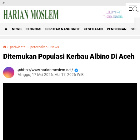
-->
JUM'AT
7 08 2026
NEWS
EKONOMI
SEPUTAR NANGGROE
KESEHATAN
PENDIDIKAN
SOSI
›
.pariwisata.
›
.peternakan
›
News
Ditemukan Populasi Kerbau Albino Di Aceh
Ditemukan Populasi Kerbau Albino Di Aceh
http://www.harianmoslem.net/
Minggu, 17 Mei 2026, Mei 17, 2026 WIB