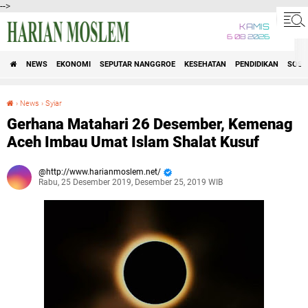
-->
KAMIS
6 08 2026
NEWS
EKONOMI
SEPUTAR NANGGROE
KESEHATAN
PENDIDIKAN
SOSI
›
News
›
Syiar
Gerhana Matahari 26 Desember, Kemenag Aceh Imbau Umat Islam Shalat Kusuf
Gerhana Matahari 26 Desember, Kemenag
Aceh Imbau Umat Islam Shalat Kusuf
http://www.harianmoslem.net/
Rabu, 25 Desember 2019, Desember 25, 2019 WIB