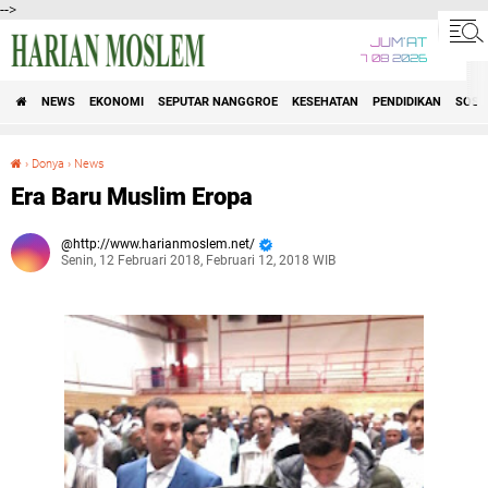
-->
JUM'AT
7 08 2026
NEWS
EKONOMI
SEPUTAR NANGGROE
KESEHATAN
PENDIDIKAN
SOSI
›
Donya
›
News
Era Baru Muslim Eropa
Era Baru Muslim Eropa
http://www.harianmoslem.net/
Senin, 12 Februari 2018, Februari 12, 2018 WIB