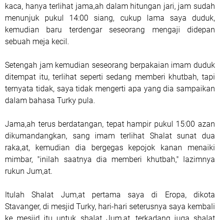
kaca, hanya terlihat jama,ah dalam hitungan jari, jam sudah
menunjuk pukul 14:00 siang, cukup lama saya duduk,
kemudian baru terdengar seseorang mengaji didepan
sebuah meja kecil.
Setengah jam kemudian seseorang berpakaian imam duduk
ditempat itu, terlihat seperti sedang memberi khutbah, tapi
ternyata tidak, saya tidak mengerti apa yang dia sampaikan
dalam bahasa Turky pula.
Jama,ah terus berdatangan, tepat hampir pukul 15:00 azan
dikumandangkan, sang imam terlihat Shalat sunat dua
raka,at, kemudian dia bergegas kepojok kanan menaiki
mimbar, "inilah saatnya dia memberi khutbah," lazimnya
rukun Jum,at.
Itulah Shalat Jum,at pertama saya di Eropa, dikota
Stavanger, di mesjid Turky, hari-hari seterusnya saya kembali
ke mesjid itu untuk shalat Jum,at, terkadang juga shalat