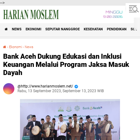
-->
MINGGU
9 08 2026
NEWS
EKONOMI
SEPUTAR NANGGROE
KESEHATAN
PENDIDIKAN
SOSI
›
Ekonomi
›
News
Bank Aceh Dukung Edukasi dan Inklusi Keuangan Melalui Program Jaksa Masuk Dayah
Bank Aceh Dukung Edukasi dan Inklusi
Keuangan Melalui Program Jaksa Masuk
Dayah
http://www.harianmoslem.net/
Rabu, 13 September 2023, September 13, 2023 WIB