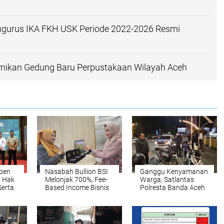
ngurus IKA FKH USK Periode 2022-2026 Resmi
mikan Gedung Baru Perpustakaan Wilayah Aceh
spen
Nasabah Bullion BSI
Ganggu Kenyamanan
i Hak
Melonjak 700%, Fee-
Warga, Satlantas
Serta
Based Income Bisnis
Polresta Banda Aceh
ar
Emas Naik 712%
Sita 80 Sepeda Motor
lang
Gunakan Knalpot
Brong