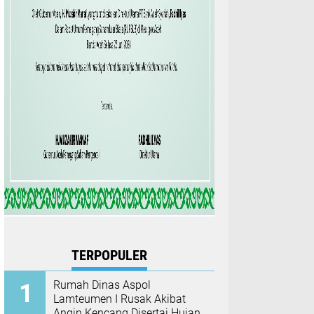
TERPOPULER
Rumah Dinas Aspol
Lamteumen I Rusak Akibat
Angin Kencang Disertai Hujan,