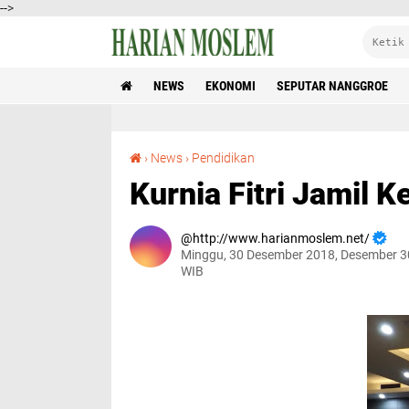
-->
NEWS
EKONOMI
SEPUTAR NANGGROE
Kurnia Fitri Jamil Ketua ILUNI UI Aceh
›
News
›
Pendidikan
Kurnia Fitri Jamil K
http://www.harianmoslem.net/
Minggu, 30 Desember 2018, Desember 3
WIB