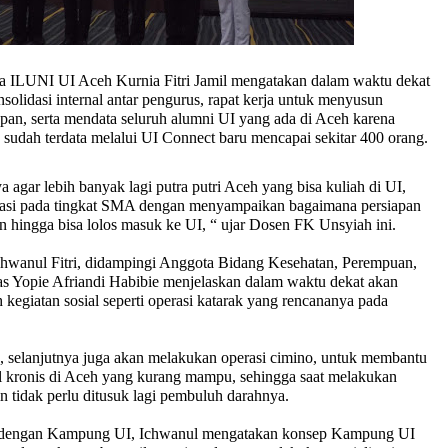
ua ILUNI UI Aceh Kurnia Fitri Jamil mengatakan dalam waktu dekat
olidasi internal antar pengurus, rapat kerja untuk menyusun
pan, serta mendata seluruh alumni UI yang ada di Aceh karena
g sudah terdata melalui UI Connect baru mencapai sekitar 400 orang.
 agar lebih banyak lagi putra putri Aceh yang bisa kuliah di UI,
isasi pada tingkat SMA dengan menyampaikan bagaimana persiapan
n hingga bisa lolos masuk ke UI, “ ujar Dosen FK Unsyiah ini.
hwanul Fitri, didampingi Anggota Bidang Kesehatan, Perempuan,
 Yopie Afriandi Habibie menjelaskan dalam waktu dekat akan
kegiatan sosial seperti operasi katarak yang rencananya pada
selanjutnya juga akan melakukan operasi cimino, untuk membantu
al kronis di Aceh yang kurang mampu, sehingga saat melakukan
tin tidak perlu ditusuk lagi pembuluh darahnya.
ait dengan Kampung UI, Ichwanul mengatakan konsep Kampung UI