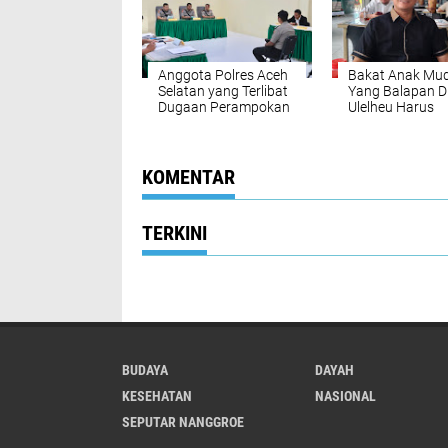
Anggota Polres Aceh
Bakat Anak Mu
Selatan yang Terlibat
Yang Balapan D
Dugaan Perampokan
Ulelheu Harus
Toko Emas Dijatuhkan
Disalurkan
Sanksi
Pemberhentian Tidak
Dengan Hormat
KOMENTAR
TERKINI
BUDAYA
DAYAH
KESEHATAN
NASIONAL
SEPUTAR NANGGROE