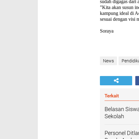
sudah digagas dari 
”Kita akan susun i
kampung ideal di A
sesuai dengan visi 
Soraya
News
Pendidik
Terkait
Belasan Sisw
Sekolah
Personel Ditl