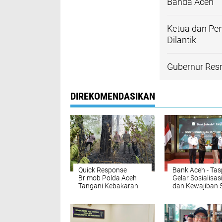
Banda Aceh
Ketua dan Pe
Dilantik
Gubernur Res
DIREKOMENDASIKAN
Quick Response
Bank Aceh - Ta
Brimob Polda Aceh
Gelar Sosialisas
Tangani Kebakaran
dan Kewajiban 
Hutan di Lembah
Wirausaha Pint
Seulawah
Bagi PNS Menje
Pensiun