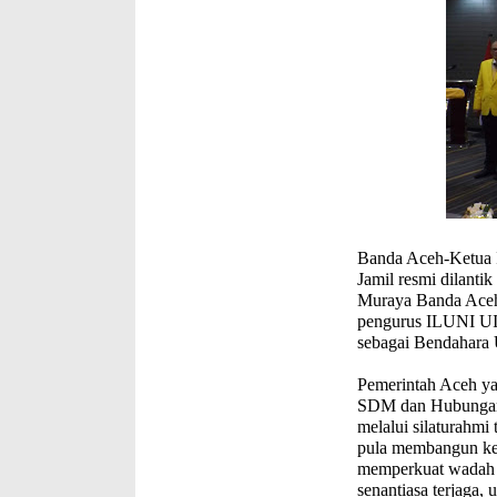
Banda Aceh-
Ketua 
Jamil resmi dilant
Muraya Banda Aceh p
pengurus ILUNI UI 
sebagai Bendahara 
Pemerintah Aceh ya
SDM dan Hubungan 
melalui silaturahmi
pula membangun keku
memperkuat wadah a
senantiasa terjaga,