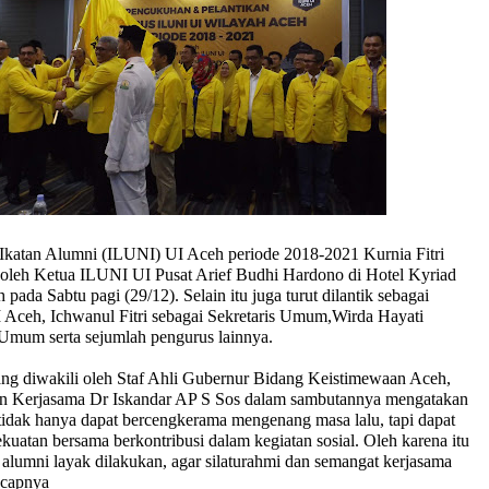
Ikatan Alumni (ILUNI) UI Aceh periode 2018-2021 Kurnia Fitri
ik oleh Ketua ILUNI UI Pusat Arief Budhi Hardono di Hotel Kyriad
ada Sabtu pagi (29/12). Selain itu juga turut dilantik sebagai
Aceh, Ichwanul Fitri sebagai Sekretaris Umum,Wirda Hayati
Umum serta sejumlah pengurus lainnya.
ng diwakili oleh Staf Ahli Gubernur Bidang Keistimewaan Aceh,
Kerjasama Dr Iskandar AP S Sos dalam sambutannya mengatakan
 tidak hanya dapat bercengkerama mengenang masa lalu, tapi dapat
atan bersama berkontribusi dalam kegiatan sosial. Oleh karena itu
lumni layak dilakukan, agar silaturahmi dan semangat kerjasama
 ucapnya